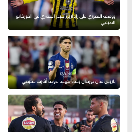
يوسف النصيري على رادار بيراميدز المصري في الميركاتو
الصيفي
باريس سان جيرمان يحدد موعد عودة أشرف حكيمي