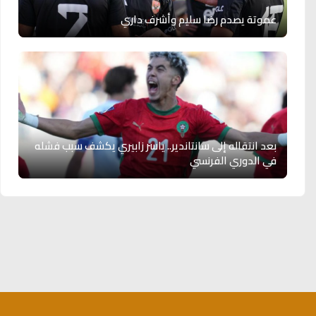
عموتة يصدم رضا سليم وأشرف داري
بعد انتقاله إلى سانتاندير.. ياسر زابيري يكشف سبب فشله
في الدوري الفرنسي