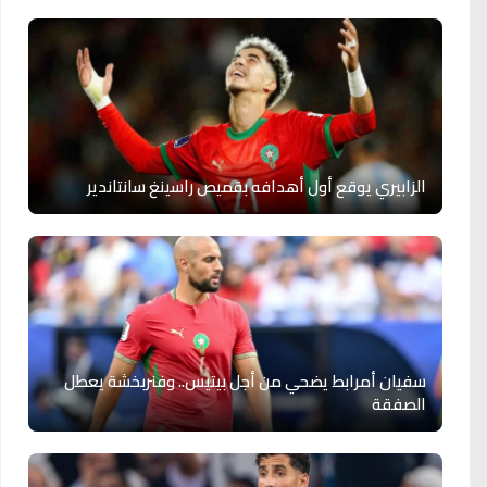
الزابيري يوقع أول أهدافه بقميص راسينغ سانتاندير
سفيان أمرابط يضحي من أجل بيتيس.. وفنربخشة يعطل
الصفقة