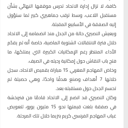
كافة، لا تزال إدارة الاتحاد تدرس موقفها النهائي بشأن
مستقبل اللاعب، وسط ترقب جماهيري كبير لما ستؤول
إليه الصفقة في الأسابيع المقبلة.
ويعيش النصيري حالة من الجدل منذ انضمامه إلى الاتحاد
خلال فترة الانتقالات الشتوية الماضية، خاصة أنه لم يقدّم
الأداء المنتظر رغم الإمكانيات الكبيرة التي يمتلكها، ما
فتح باب النقاش حول إمكانية رحيله في الصيف.
وخاض المهاجم المغربي 15 مباراة بقميص الاتحاد، سجل
خلالها 7 أهداف وصنع هدفًا واحدًا، وهي حصيلة لم
تحسم الجدل حول مستقبله بعد.
وكان النصيري قد انضم إلى الاتحاد قادمًا من فنربخشة
في صفقة بلغت قيمتها نحو 15 مليون يورو، لتعويض
غياب المهاجم الفرنسي كريم بنزيما خلال تلك المرحلة.