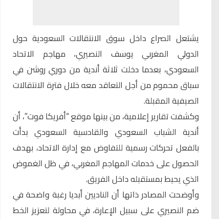
يشتعل الصراع داخل سوق الانتقالات السعودية حول
الدولي المغربي
يوسف النصيري
، مهاجم الاتحاد
السعودي، بعدما دخلت ثلاثة أندية من دوري روشن في
سباق محموم من أجل التعاقد معه خلال فترة الانتقالات
الصيفية المقبلة.
وكشفت تقارير إعلامية، من بينها موقع “أفريكا فوت”، أن
أندية
الشباب السعودي
والقادسية السعودي بدأت
بالفعل تحركات رسمية للتفاوض مع إدارة الاتحاد، بهدف
الحصول على خدمات المهاجم المغربي، في ظل الغموض
الذي يحيط بمستقبله داخل الفريق.
وأوضحت المصادر ذاتها أن الناديين أبديا رغبة واضحة في
ضم النصيري على سبيل الإعارة، في محاولة لتعزيز الخط