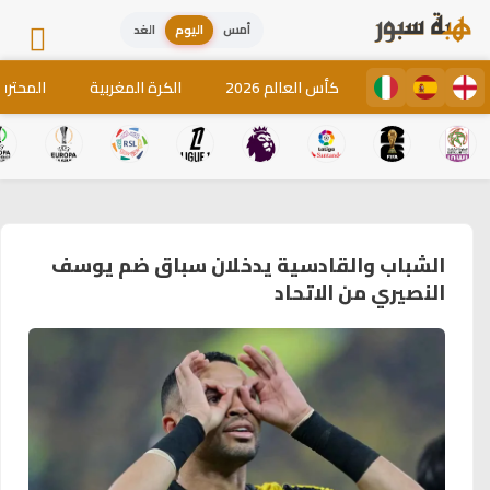
أمس
اليوم
الغد
كأس العالم 2026
الكرة المغربية
المحترف
الشباب والقادسية يدخلان سباق ضم يوسف
النصيري من الاتحاد