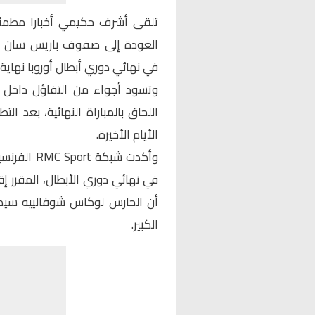
تلقى
أشرف حكيمي
أخبارا مطمئ
العودة إلى صفوف
باريس سان ج
في نهائي دوري أبطال أوروبا نهاية 
وتسود أجواء من التفاؤل داخل ا
اللحاق بالمباراة النهائية، بعد ال
الأيام الأخيرة.
وأكدت شبكة
RMC Sport
الفرنسي
في نهائي دوري الأبطال، المقرر إ
أن الحارس
لوكاس شوفالييه
سيكو
الكبير.