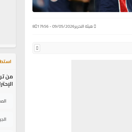
هيئة التحرير
09/05/2026 - 17h56
8
استطل
من تر
الإحتر
الم
الج