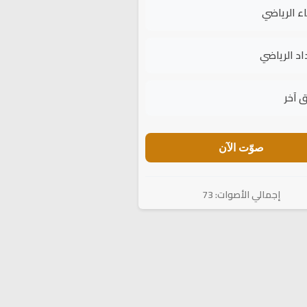
اء الرياضي
اد الرياضي
 آخر
صوّت الآن
إجمالي الأصوات: 73