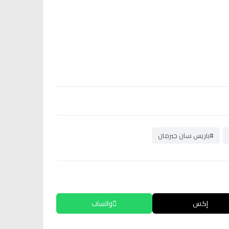
#باريس سان جيرمان
إكس
واتساب