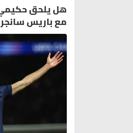
هل يلحق حكيمي ب
مع باريس سانجر