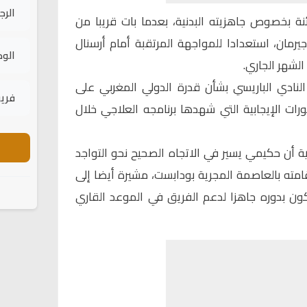
الرج
نة بخصوص جاهزيته البدنية، بعدما بات قريبا من
يرمان
، استعدادا للمواجهة المرتقبة أمام
أرسنال
الود
الشهر الجاري.
لنادي الباريسي بشأن قدرة الدولي المغربي على
فريق
تطورات الإيجابية التي شهدها برنامجه العلاجي خلال
ة أن حكيمي يسير في الاتجاه الصحيح نحو التواجد
قامته بالعاصمة المجرية بودابست، مشيرة أيضا إلى
ن بدوره جاهزا لدعم الفريق في الموعد القاري