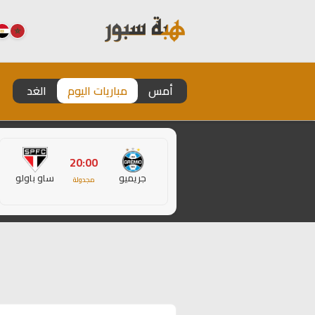
أمس
مباريات اليوم
الغد
20:00
جريميو
ساو باولو
مجدولة