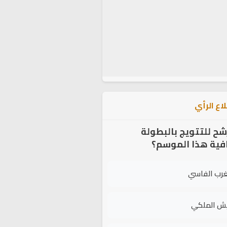
اع الرأي
شح للتتويج بالبطولة
افية هذا الموسم؟
غرب الفاسي
يش الملكي