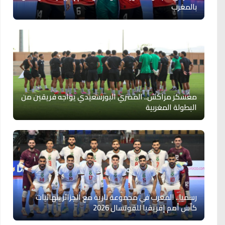
بالمغرب
معسكر مراكش.. المصري البورسعيدي يواجه فريقين من
البطولة المغربية
رسميا.. المغرب في مجموعة نارية مع الجزائر بنهائيات
كأس أمم إفريقيا للفوتسال 2026