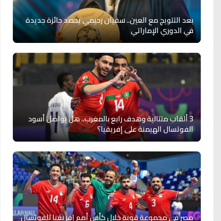
بعد التتويج مع العين.. سفيان رحيمي يحصد جائزة جديدة
في الدوري الإماراتي
3 ألقاب متتالية وهدف رابع بالمغرب.. هل يواصل أسود
الفوتسال الهيمنة على إفريقيا؟
مصر في مجموعة قوية خلال كأس أمم إفريقيا للفوتسال