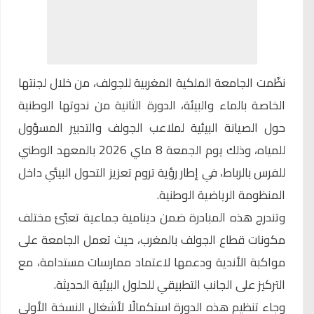
نظّمت الجامعة الملكية
المغربية للجولف
، من خلال لجنتها
الخاصة بالماء والبيئة، الدورة الثانية من ندوتها الوطنية
حول الصيانة البيئية لملاعب الجولف والتدبير المسؤول
للمياه، وذلك يوم الجمعة 8 ماي 2026 بالمعهد الوطني
للفرس بالرباط، في إطار رؤية تروم تعزيز التحول البيئي داخل
المنظومة الرياضية الوطنية.
وتندرج
هذه المبادرة
ضمن دينامية جماعية تعبّئ مختلف
مكونات قطاع الجولف بالمغرب، حيث تعمل الجامعة على
مواكبة الأندية ودعمها لاعتماد ممارسات مستدامة، مع
التركيز على الجانب التطبيقي للحلول البيئية الحديثة.
وجاء تنظيم هذه الدورة استكمالًا لأشغال النسخة الأولى