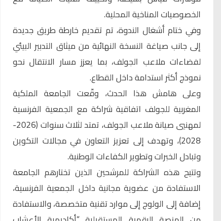
الخصوصيات المناخية المحلية.
وفي ختام أشغال الندوة، تم تقديم خارطة طريق جديدة
إلى جانب صياغة النسخة النهائية من ميثاق التدبير البيئي
لفضاءات ملاعب الجولف، بما يعزز مسار الانتقال نحو
نموذج أكثر استدامة داخل القطاع.
وعلى هامش هذا الحدث، وقّعت الجامعة الملكية
المغربية للجولف اتفاقية شراكة مع الجمعية الفرنسية
لمهنيي صيانة ملاعب الجولف، تمتد لثلاث سنوات (2026-
2028)، وتهدف إلى تعزيز التعاون في مجالات التكوين
وتبادل الخبرات وتطوير الكفاءات الوطنية.
وتتيح هذه الشراكة للمرشحين الذين تختارهم الجامعة
الاستفادة من عضوية مجانية داخل الجمعية الفرنسية،
إضافة إلى الولوج إلى موارد تقنية متخصصة، والاستفادة
من المنصة الرقمية المستقبلية “أكاديمية الأعشاب