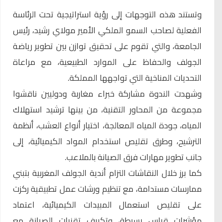
وتستند هذه التوجهات إلى رؤية استراتيجية تحت الرئاسة
الفعلية لصاحب السمو الملكي الأمير مولاي رشيد، رئيس
الجامعة، والتي تقوم على تحقيق توازن بين تطوير رياضة
الجولف والحفاظ على الموارد الطبيعية، مع مراعاة
التحديات المناخية التي تواجهها المملكة.
وشهدت الندوة مشاركة خبراء مغاربة ودوليين ناقشوا
مجموعة من المحاور التقنية، من بينها ترشيد استهلاك
المياه، جودة المياه المعالجة، اختيار أنواع العشب، أنظمة
الترشيح، وطرق تقليص استخدام المواد الكيميائية، إلى
جانب تطوير مهارات فرق الصيانة بالملاعب.
كما برز خلال النقاشات التزام أندية الجولف المغربية بتبني
ممارسات مستدامة، مع تنظيم ورشات عمل تطبيقية ركزت
على تقليص استعمال المبيدات الكيميائية، اعتماد
مؤشرات قياس بسيطة، وتكييف تقنيات الصيانة مع