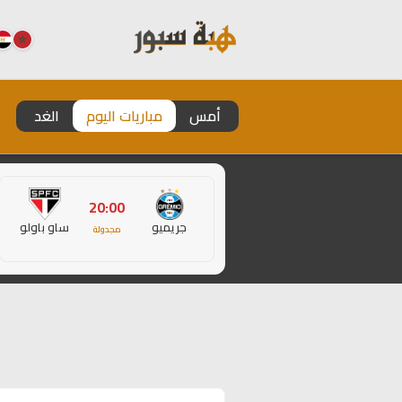
أمس
مباريات اليوم
الغد
20:00
جريميو
ساو باولو
مجدولة