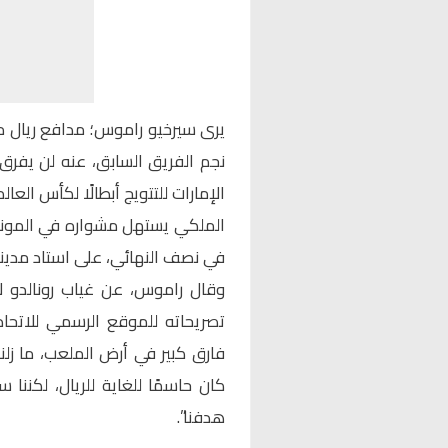
يرى سيرخيو راموس؛ مدافع ريال مدري
نجم الفريق السابق، عنه لن يفرق ك
الإمارات للتتويج أبطالًا لكأس العالم 2018
الملكي يستهل مشواره في المونديال 
في نصف النهائي، على استاد مدينة ز
وقال راموس، عن غياب رونالدو لأ
تصريحاته للموقع الرسمي للاتحاد
فارق كبير في أرض الملعب، ما زلنا 
كان حاسمًا للغاية للريال، لكننا 
هدفنا”.