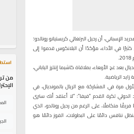
د الإسباني، أن رحيل البرتغالي كريستيانو رونالدو؛
ثيرًا في الأداء، مؤكدًا أن البلانكوس قدموا إلى
.
استطل
بعد غدٍ الأربعاء، بملاقاة كاشيما إنتلرز الياباني،
ايد الرياضية.
من تر
الإحتر
ول مرة في المشاركة مع الريال بالمونديال، في
 الدولي لكرة القدم “فيفا”: “لا أعتقد أنك سترى
الم
فريقًا متكاملًا، على الرغم من رحيل رونالدو، الذي
سنظل ننافس دائمًا على البطولات، الفوز دائمًا هو
الج