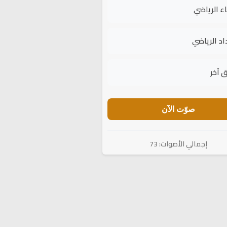
اء الرياضي
اد الرياضي
 آخر
صوّت الآن
إجمالي الأصوات: 73