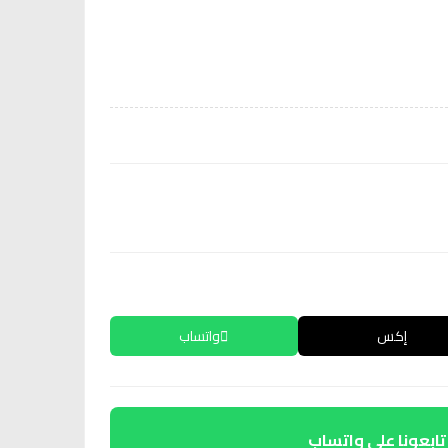
إكس
واتساب
تابعونا على واتساب