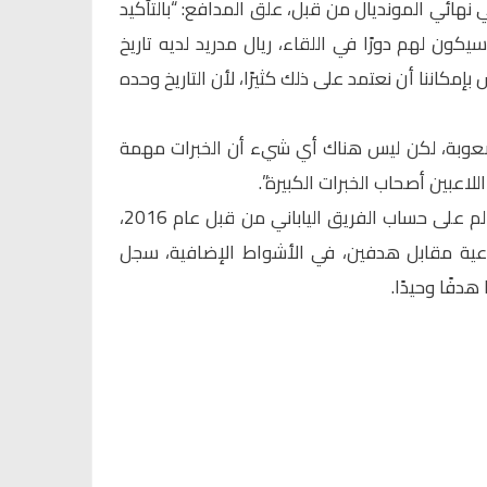
نهائي المونديال من قبل، علق المدافع: “بالتأكيد
سيكون لهم دورًا في اللقاء، ريال مدريد لديه تاريخ
إمكاننا أن نعتمد على ذلك كثيرًا، لأن التاريخ وحده
 صعوبة، لكن ليس هناك أي شيء أن الخبرات مهمة
اللاعبين أصحاب الخبرات الكبيرة”.
وكان ريال مدريد قد توج بطلًا للعالم على حساب الفريق الياباني من قبل عام 2016،
باعية مقابل هدفين، في الأشواط الإضافية، سجل
هدفًا وحيدًا.