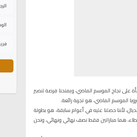
الرج
الود
فريق
أة على نجاح الموسم الماضي، ويمنحنا فرصة لنصير
لأوروبا الموسم الماضي، هو تجربة رائعة.
نديال، لأننا حصلنا عليه في أعوام سابقة، هو بطولة
اء، هما مباراتين فقط نصف نهائي ونهائي، ونحن