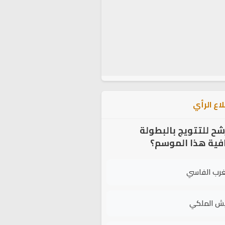
اع الرأي
شح للتتويج بالبطولة
افية هذا الموسم؟
غرب الفاسي
يش الملكي