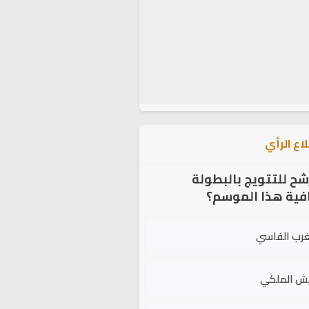
اع الرأي
شح للتتويج بالبطولة
افية هذا الموسم؟
غرب الفاسي
يش الملكي