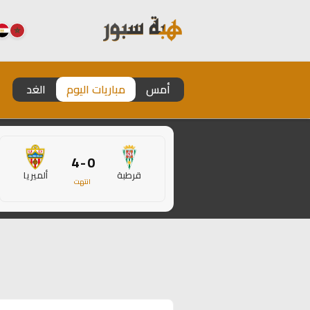
أمس
مباريات اليوم
الغد
0 - 4
قرطبة
ألميريا
انتهت