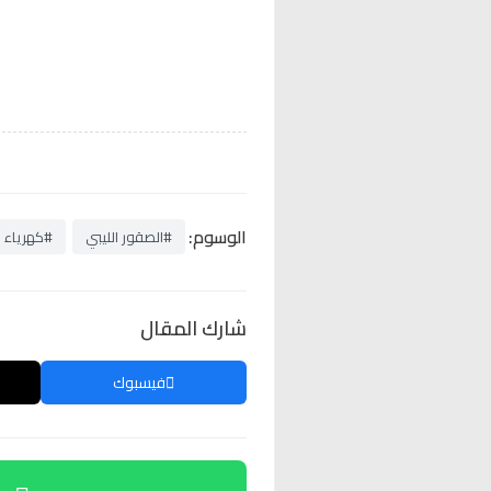
الوسوم:
#الصقور الليبي
#كهرياء ا
شارك المقال
فيسبوك