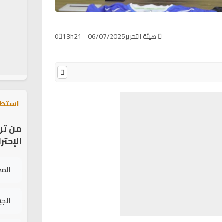
هيئة التحرير
06/07/2025 - 13h21
0
استطل
من تر
الإحتر
الم
الج