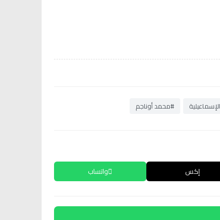
لإسماعيلية
#محمد أوناجم
إكس
واتساب