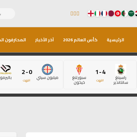
الرئيسية
كأس العالم 2026
آخر الأخبار
المحترفون الم
0 - 2
4 - 1
راسينغ
سبورتنغ
ميلبون سيتي
باليرمو
انتهت
انتهت
سانتاندير
خيخون