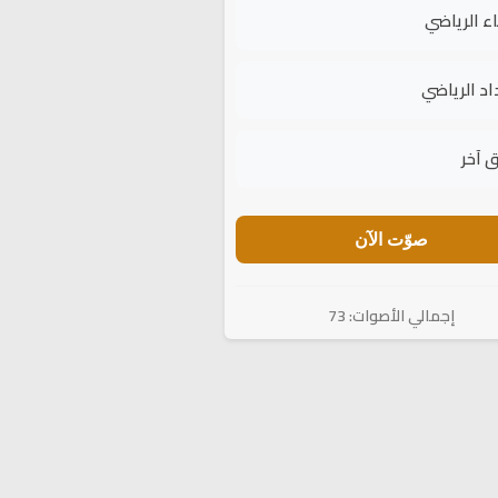
اء الرياضي
اد الرياضي
 آخر
صوّت الآن
إجمالي الأصوات: 73