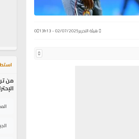
هيئة التحرير
02/07/2025 - 13h13
0
استطل
من تر
الإحتر
الم
الج