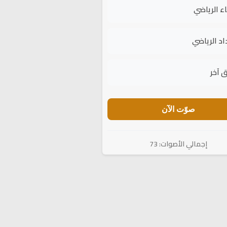
اء الرياضي
اد الرياضي
 آخر
صوّت الآن
إجمالي الأصوات: 73