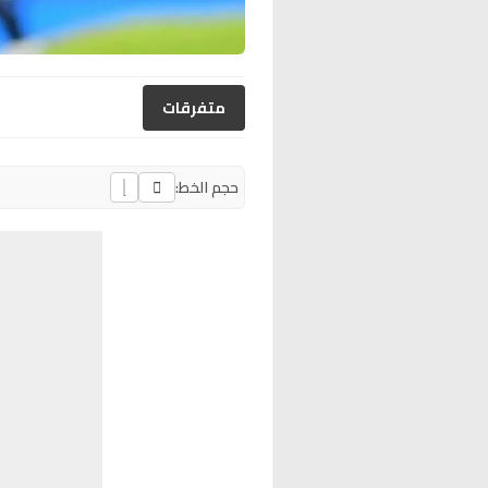
متفرقات
حجم الخط: