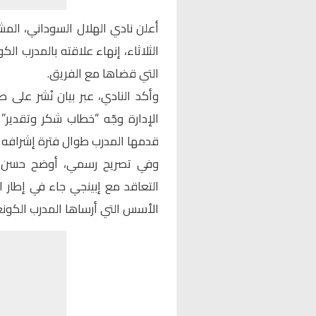
أعلن نادي الهلال السوداني، المشا
الثلاثاء، إنهاء علاقته بالمدرب الك
التي قضاها مع الفريق.
وأكد النادي، عبر بيان نُشر ع
الإدارة وجّه “خطاب شكر وتقدير” ل
قدمها المدرب طوال فترة إشرافه ا
وفي تصريح رسمي، أوضح حسن علي
التعاقد مع إبينجي جاء في إطار ا
الأسس التي أرساها المدرب الكونغ