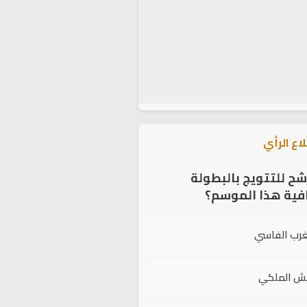
اع الرأي
شح للتتويج بالبطولة
افية هذا الموسم؟
غرب الفاسي
يش الملكي