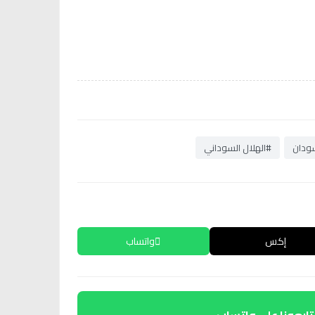
ودان
#الهلال السوداني
إكس
واتساب
تابعونا على واتساب