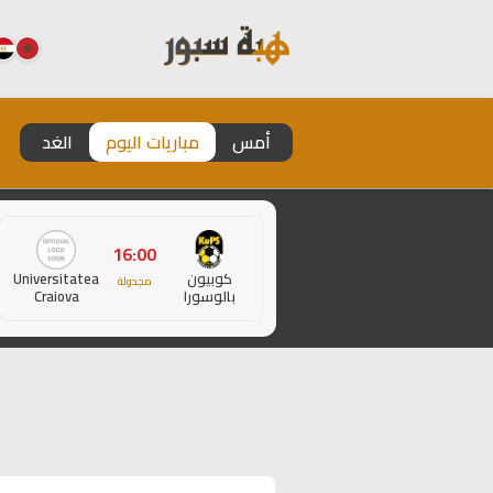
أمس
مباريات اليوم
الغد
16:00
كوبيون
Universitatea
مجدولة
بالوسورا
Craiova