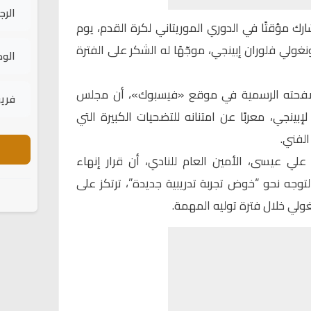
الرج
رك مؤقتًا في الدوري الموريتاني لكرة القدم، يوم
ونغولي فلوران إبينجي، موجّهًا له الشكر على الفترة
الود
لى صفحته الرسمية في موقع «فيسبوك»، أن مجلس
فريق
إبينجي، معربًا عن امتنانه للتضحيات الكبيرة التي
لفني.
 عيسى، الأمين العام للنادي، أن قرار إنهاء
لتوجه نحو “خوض تجربة تدريبية جديدة”، ترتكز على
ولي خلال فترة توليه المهمة.