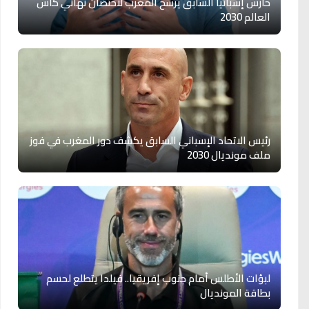
حارس إسبانيا السابق يرشح المغرب لاحتضان نهائي كأس
العالم 2030
رئيس الاتحاد الإسباني السابق يكشف دور المغرب في فوز
ملف مونديال 2030
لبؤات الأطلس أمام جنوب إفريقيا.. فيلدا يتطلع لحسم
بطاقة المونديال