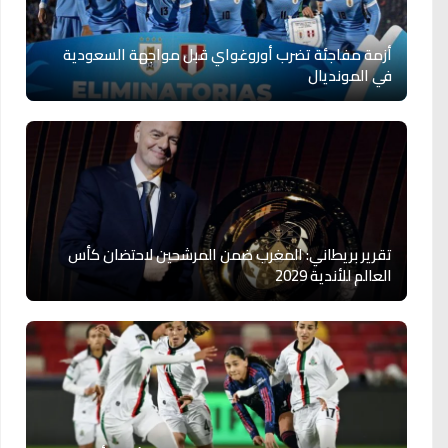
أزمة مفاجئة تضرب أوروغواي قبل مواجهة السعودية
في المونديال
تقرير بريطاني: المغرب ضمن المرشحين لاحتضان كأس
العالم للأندية 2029