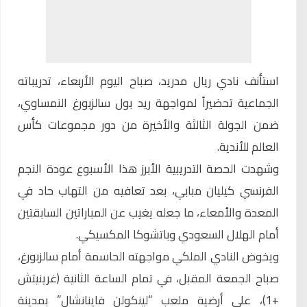
استأنف
نادي ريال مدريد
، صباح اليوم الأربعاء، تدريباته
الجماعية تحضيراً لمواجهة ريد بول سالزبورغ النمساوي،
ضمن الجولة الثالثة والأخيرة من دور مجموعات كأس
العالم للأندية.
وشهدت الحصة التدريبية الأبرز هذا الأسبوع عودة النجم
الفرنسي كيليان مبابي، بعد تعافيه من التهاب حاد في
المعدة والأمعاء، ما جعله يغيب عن المباراتين السابقتين
أمام الهلال السعودي وباتشوكا المكسيكي.
ويخوض النادي الملكي مواجهته الحاسمة أمام سالزبورغ،
صباح الجمعة المقبل، في تمام الساعة الثانية (غرينيتش
+1)، على أرضية ملعب “لينكولن فاينانشال” بمدينة