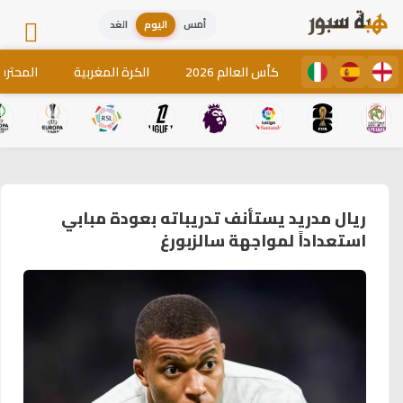
أمس
اليوم
الغد
كأس العالم 2026
الكرة المغربية
المحترف
ريال مدريد يستأنف تدريباته بعودة مبابي
استعداداً لمواجهة سالزبورغ