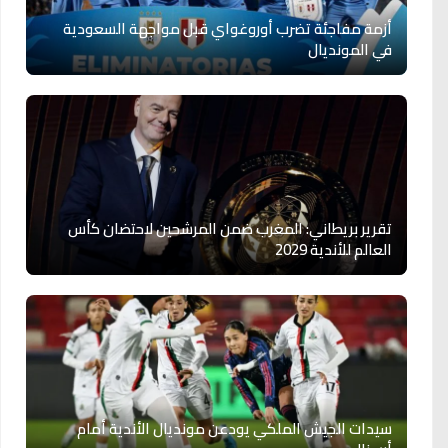
أزمة مفاجئة تضرب أوروغواي قبل مواجهة السعودية
في المونديال
تقرير بريطاني: المغرب ضمن المرشحين لاحتضان كأس
العالم للأندية 2029
سيدات الجيش الملكي يودعن مونديال الأندية أمام