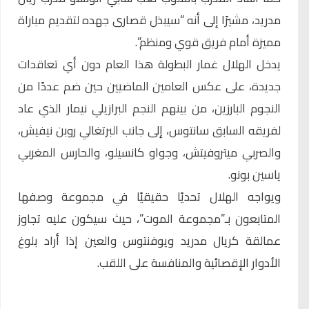
مدريد، مشيرًا إلى أنه “سيبذل قصارى جهده لتقديم مباراة
مميزة أمام فريق قوي ومنظم”.
يدخل الهلال غمار البطولة هذا العام دون أي تعاقدات
جديدة، على عكس العامين الماضيين حين ضم عددًا من
النجوم البارزين، من بينهم النجم البرازيلي نيمار الذي عاد
لفريقه السابق سانتوس، إلى جانب البرتغالي روبن نيفيش،
والصربي ميتروفيتش، وجواو كانسيلو، والحارس المغربي
ياسين بونو.
ويواجه الهلال تحديًا حقيقيًا في مجموعة وصفها
المتابعون بـ”مجموعة الموت”، حيث سيكون عليه تجاوز
عمالقة كريال مدريد ويوفنتوس والعين إذا أراد بلوغ
الأدوار الإقصائية والمنافسة على اللقب.