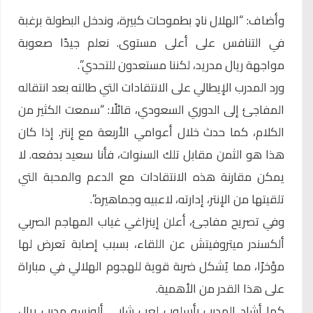
وأضاف: “الهلال نادٍ بطموحات كبيرة، وندخل البطولة برغبة
في التنافس على أعلى مستوى. نعلم جيدًا صعوبة
مواجهة ريال مدريد، لكننا مستعدون للتحدي”.
ورد المدرب الإيطالي على الانتقادات التي طالته بعد انتقاله
المفاجئ إلى الدوري السعودي، قائلًا: “سمعت الكثير من
الكلام، كما حدث خلال أعوامي الأربعة مع إنتر. إذا كان
هذا هو الثمن مقابل تلك السنوات، فأنا سعيد بدفعه. لا
يمكن مقارنة هذه الانتقادات مع الدعم والمحبة التي
تلقيتها من الإنتر، إدارته، لاعبيه وجماهيره”.
وفي تصريح مفاجئ، أعلن إينزاغي غياب المهاجم الصربي
ألكسندر ميتروفيتش عن اللقاء، بسبب إصابة تعرض لها
مؤخرًا، مما يُشكل ضربة قوية للهجوم الهلالي في مباراة
على هذا القدر من الأهمية.
كما أشاد المدرب بأسلوب لعب شابي ألونسو مدرب ريال