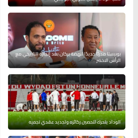
بوبيستا مدربًا جديدًا لنهضة بركان بعد إنجازه التاريخي مع
الرأس الاخضر
الوداد يتحرك لتحصين ركائزه وتجديد عقدي نجميه