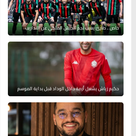
خاص .. طارئ يغيب نجم الجيش الملكي عن التداريب
حكيم زياش يشعل أزمة داخل الوداد قبل بداية الموسم