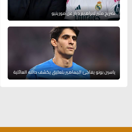
تصريح مثير لابراهيم دياز عن مورينيو
ياسين بونو يفاجئ الجماهير بتعليق يكشف حالته العائلية