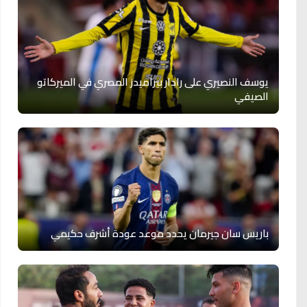
يوسف النصيري على رادار بيراميدز المصري في الميركاتو
الصيفي
باريس سان جيرمان يحدد موعد عودة أشرف حكيمي