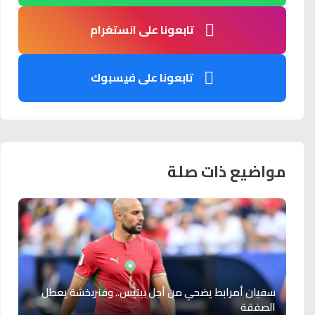
تابعونا على انستغرام
تابعونا على فيسبوك
مواضيع ذات صلة
سفيان أمرابط يضحي من أجل بيتيس.. وفنربخشة يعطل
الصفقة