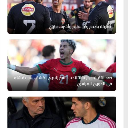
عموتة يصدم رضا سليم وأشرف داري
بعد انتقاله إلى سانتاندير.. ياسر زابيري يكشف سبب فشله
في الدوري الفرنسي