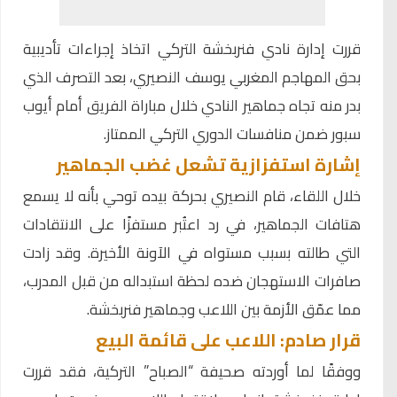
قررت إدارة نادي فنربخشة التركي اتخاذ إجراءات تأديبية
بحق المهاجم المغربي
يوسف النصيري
، بعد التصرف الذي
بدر منه تجاه جماهير النادي خلال مباراة الفريق أمام أيوب
سبور ضمن منافسات الدوري التركي الممتاز.
إشارة استفزازية تشعل غضب الجماهير
خلال اللقاء، قام النصيري بحركة بيده توحي بأنه لا يسمع
هتافات الجماهير، في رد اعتُبر مستفزًا على الانتقادات
التي طالته بسبب مستواه في الآونة الأخيرة. وقد زادت
صافرات الاستهجان ضده لحظة استبداله من قبل المدرب،
مما عمّق الأزمة بين اللاعب وجماهير فنربخشة.
قرار صادم: اللاعب على قائمة البيع
ووفقًا لما أوردته صحيفة “الصباح” التركية، فقد قررت