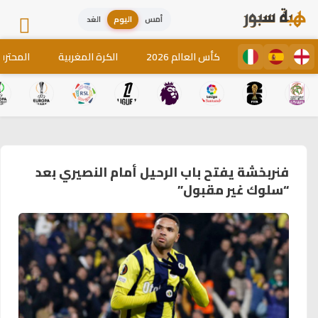
أمس
اليوم
الغد
كأس العالم 2026
الكرة المغربية
المحترف
فنربخشة يفتح باب الرحيل أمام النصيري بعد
“سلوك غير مقبول”