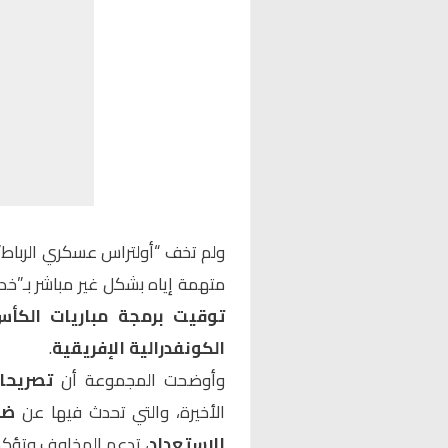
ولم تخف “أولتراس عسكري الرباط
متهمة إياه بشكل غير مباشر بـ”
توقيت برمجة مباريات الكأ
الكونفدرالية الإفريقية
.
وأوضحت المجموعة أن
تصريحا
الأخيرة، والتي تحدث فيها عن
ضب
الاستعداد
، تدعم المخاوف وتؤكد 