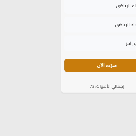
اء الرياضي
اد الرياضي
 آخر
صوّت الآن
إجمالي الأصوات: 73