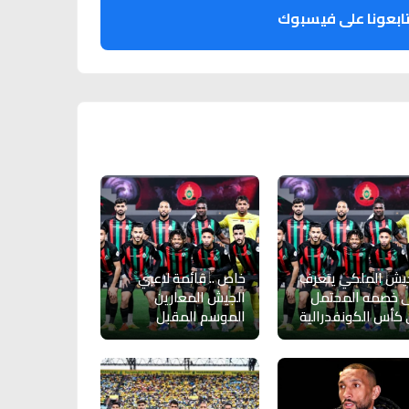
ابعونا على فيسبوك
يش الملكي يتعرف
خاص .. قائمة لاعبي
 خصمه المحتمل
الجيش المعارين
كأس الكونفدرالية
الموسم المقبل