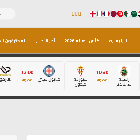
الرئيسية
كأس العالم 2026
آخر الأخبار
المحترفون الم
12:00
10:30
راسينغ
سبورتنغ
ميلبون سيتي
باليرمو
مجدولة
مجدولة
سانتاندير
خيخون