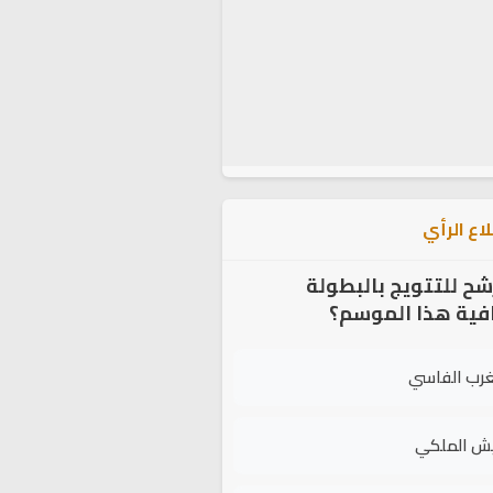
اع الرأي
شح للتتويج بالبطولة
افية هذا الموسم؟
غرب الفاسي
يش الملكي