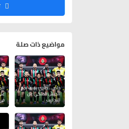
ت
مواضيع ذات صلة
خاص .. طارئ يغيب نجم
الج
الجيش الملكي عن
على
التداريب
في 