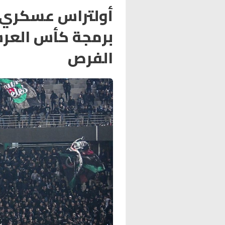
أولتراس عسكري 
برمجة كأس العر
الفرص