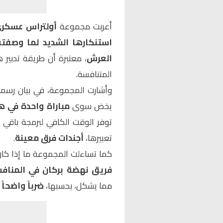
أعربت مجموعة
أولتراس عسكري
استنكارها الشديد لما وصفته
العرش
، معتبرة أن طريقة تدبير
المتنافسة.
وأشارت المجموعة، في بيان رسمي 
يخض سوى
مباراة واحدة في 
توفر الوقت الكافي لبرمجة باقي ال
تعبيرها،
أجندات فرق معينة
.
كما تساءلت المجموعة ما إذا كا
فريق نهضة بركان في المنافس
مما يشكل، بحسبها،
ضرباً واضحاً 