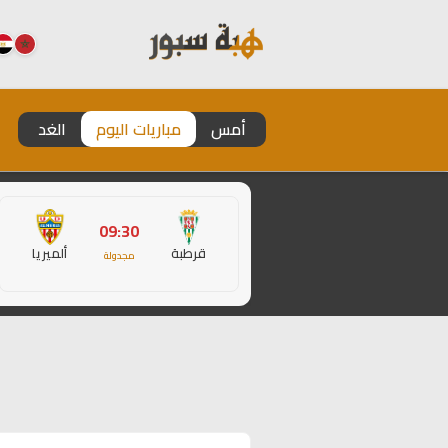
أمس
مباريات اليوم
الغد
09:30
قرطبة
ألميريا
مجدولة