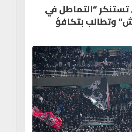
تستنكر “التماطل في
ش” وتطالب بتكافؤ