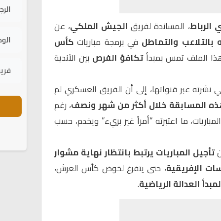
الرج
 الرباط
، المساندة لفريق
الجيش الملكي
، عن
الود
 بالتلاعب والتماطل
في برمجة مباريات
كأس
 هذا الملف تمس بمبدأ
تكافؤ الفرص
بين الأندية
فريق
نشرته عبر قنواتها، إلى أن الفريق العسكري لم
هذه المسابقة خلال أكثر من شهر ونصف
، رغم
مباريات، ما اعتبرته “أمراً غير بريء” ويخدم، حسب
ن
تأجيل المباريات يرتبط بانتظار نهاية مشوار
ات الإفريقية
، حتى يتفرغ لخوض كأس العرش،
لمبدأ العدالة الرياضية
.