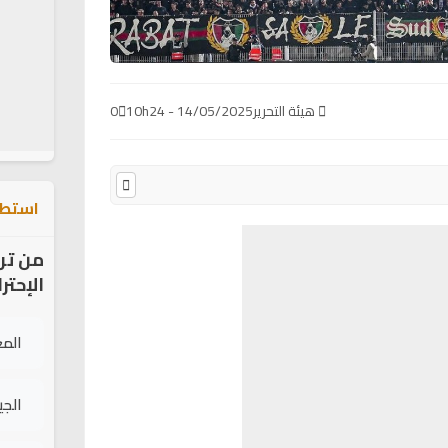
هيئة التحرير
14/05/2025 - 10h24
0
استطل
من تر
الإحتر
الم
الج