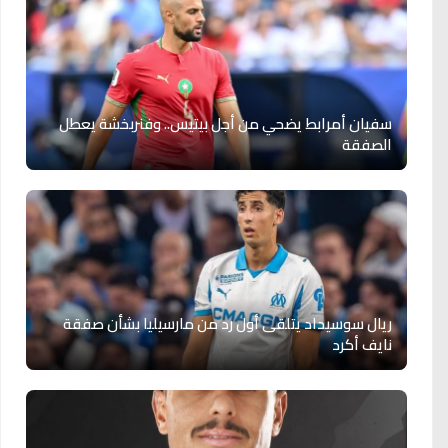
سفيان أمرابط يضحي من أجل بيتيس.. وفنربخشة يعطل
الصفقة
ريال سوسيداد يتلقى أول رد من مارسيليا بشأن صفقة
نايف أكرد