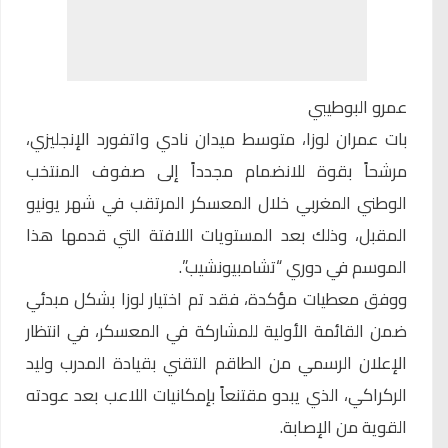
عمرو البوطيبي
بات عمران لوزا، متوسط ميدان نادي واتفورد الإنجليزي،
مرشحاً بقوة للانضمام مجدداً إلى صفوف المنتخب
الوطني المغربي خلال المعسكر المرتقب في شهر يونيو
المقبل، وذلك بعد المستويات اللافتة التي قدمها هذا
الموسم في دوري “تشامبيونشيب”.
ووفق معطيات مؤكدة، فقد تم اختيار لوزا بشكل مبدئي
ضمن القائمة الأولية للمشاركة في المعسكر، في انتظار
الإعلان الرسمي من الطاقم التقني بقيادة المدرب وليد
الركراكي، الذي يبدو مقتنعاً بإمكانيات اللاعب بعد عودته
القوية من الإصابة.