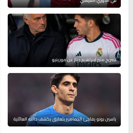
في الدوري الفرنسي
تصريح مثير لابراهيم دياز عن مورينيو
ياسين بونو يفاجئ الجماهير بتعليق يكشف حالته العائلية