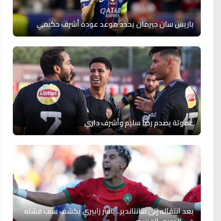
باريس سان جيرمان يحدد موعد عودة أشرف حكيمي
عموتة يصدم رضا سليم وأشرف داري
بعد انتقاله إلى سانتاندير.. ياسر زابيري يكشف سبب فشله