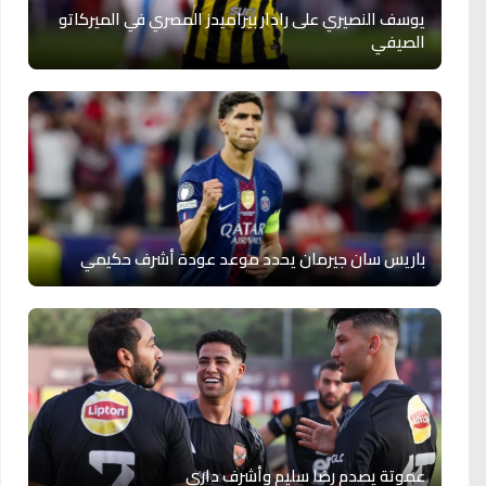
يوسف النصيري على رادار بيراميدز المصري في الميركاتو
الصيفي
باريس سان جيرمان يحدد موعد عودة أشرف حكيمي
عموتة يصدم رضا سليم وأشرف داري