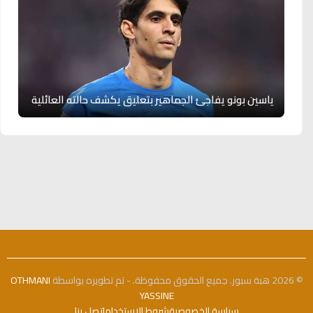
ياسين بونو يفاجئ الجماهير بتعليق يكشف حالته العائلية
© 2026 هبة سبور. جميع الحقوق محفوظة. - تم تطويره بواسطة
OTHMANI
YASSINE
سياسة الخصوصية
شروط الاستخدام
اتصل بنا