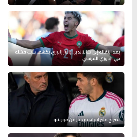
بعد انتقاله إلى سانتاندير.. ياسر زابيري يكشف سبب فشله
في الدوري الفرنسي
تصريح مثير لابراهيم دياز عن مورينيو