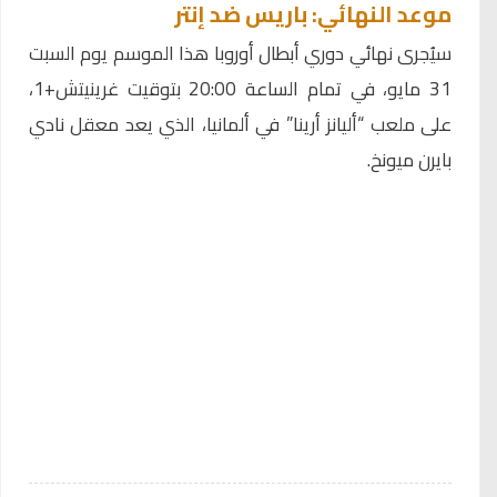
موعد النهائي: باريس ضد إنتر
سيُجرى نهائي دوري أبطال أوروبا هذا الموسم يوم السبت
31 مايو، في تمام الساعة 20:00 بتوقيت غرينيتش+1،
على ملعب “أليانز أرينا” في ألمانيا، الذي يعد معقل نادي
بايرن ميونخ.