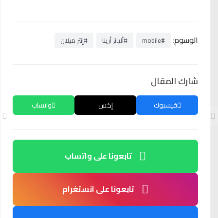
الوسوم:
#mobile
#أليانز أرينا
#إنتر ميلان
شارك المقال
فيسبوك
إكس
واتساب
تابعونا على واتساب
تابعونا على انستغرام