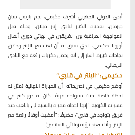
أبدى الدولي المغربي
أشرف حكيمي
، نجم باريس سان
جيرمان، تقديره الكبير لنادي إنتر ميلان، وذلك قبل
المواجهة المرتقبة بين الفريقين في نهائي دوري أبطال
أوروبا. حكيمي، الذي سبق له أن لعب مع الإنتر وحقق
نجاحات كبيرة، أشار إلى أنه يحمل ذكريات رائعة مع النادي
الإيطالي.
حكيمي: “الإنتر في قلبي”
أوضح حكيمي في تصريحاته أن المباراة النهائية تمثل له
لحظة خاصة، حيث سيواجه فريقًا كان له دور كبير في
مسيرته الكروية: “إنها لحظة مميزة بالنسبة لي باللعب ضد
فريق يتواجد في قلبي”، مضيفًا: “أمضيت أوقاتًا رائعة مع
الإنتر، وأنا سعيد برؤية زملائي السابقين”.
التركيز على باريس سان جيرمان