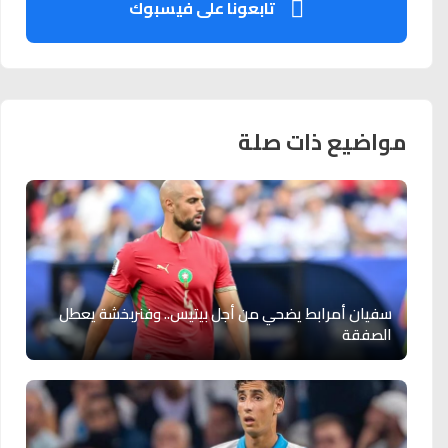
تابعونا على فيسبوك
مواضيع ذات صلة
سفيان أمرابط يضحي من أجل بيتيس.. وفنربخشة يعطل
الصفقة