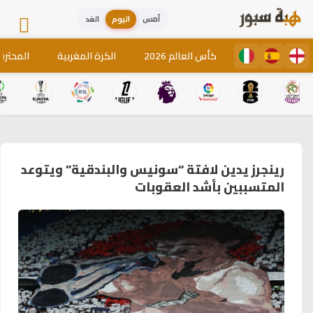
أمس
اليوم
الغد
كأس العالم 2026
الكرة المغربية
المحترف
رينجرز يدين لافتة “سونيس والبندقية” ويتوعد
المتسببين بأشد العقوبات