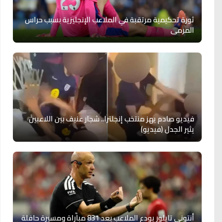
ثورة تحكيمية مرتقبة في الملاعب الإنجليزية بسبب حراس
المرمى
فيديو صادم يهز منتخب إنجلترا.. شجار عنيف بين اللاعبين
يثير الجدل (فيديو)
أنتوني تايلور يودع الملاعب بعد 831 مباراة ومسيرة حافلة