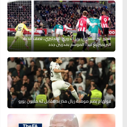
تغيير غير مسبوق يهز الدوري الإنجليزي.. نصف أندية
البريميرليغ تبدأ الموسم بمدربين جدد
فولهام يضم موهبة ريال مدريد مقابل 42 مليون يورو