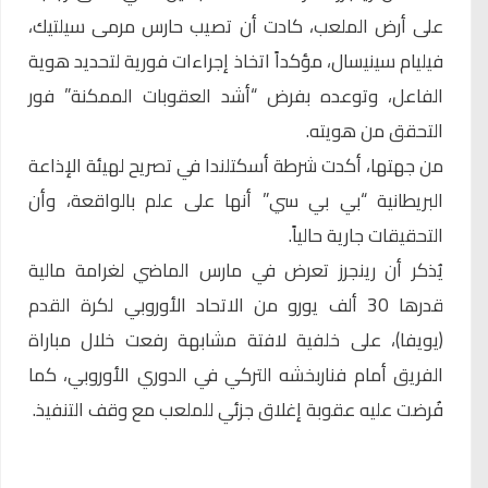
على أرض الملعب، كادت أن تصيب حارس مرمى سيلتيك،
فيليام سينيسال، مؤكداً اتخاذ إجراءات فورية لتحديد هوية
الفاعل، وتوعده بفرض “أشد العقوبات الممكنة” فور
التحقق من هويته.
من جهتها، أكدت شرطة أسكتلندا في تصريح لهيئة الإذاعة
البريطانية “بي بي سي” أنها على علم بالواقعة، وأن
التحقيقات جارية حالياً.
يُذكر أن رينجرز تعرض في مارس الماضي لغرامة مالية
قدرها 30 ألف يورو من الاتحاد الأوروبي لكرة القدم
(يويفا)، على خلفية لافتة مشابهة رفعت خلال مباراة
الفريق أمام فناربخشه التركي في الدوري الأوروبي، كما
فُرضت عليه عقوبة إغلاق جزئي للملعب مع وقف التنفيذ.