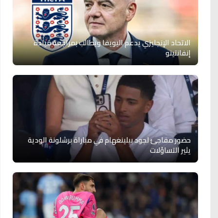
الاتحاد الإنجليزي يدعم اليويفا ويطالب بمراجعة قيادة
إنفانتينو
حضور مفاجئ لجود بيلينغهام في مباراة برشلونة الودية
يثير التساؤلات