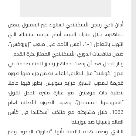
أدان نادي رينجرز الأسكتلندي السلوك غير المقبول لبعض
جماهيره، خلال مباراة القمة أمام غريمه سيلتيك، التي
انتهت بالتعادل 1-1، أمس الأحد، على ملعب “إيبروكس”،
ضمن منافسات الدوري الأسكتلندي الممتاز لكرة القدم.
وثار الجدل بعد أن رفعت جماهير رينجرز لافتة ضخمة في
مدرج “كوبلاند” قبل انطلاق اللقاء، تضمن جزء منها صورة
قديمة للمدرب السابق غرايم سونيس، يظهر فيها حاملاً
بندقية ذات فوهتين، مع عبارة مثيرة للجدل تقول:
“استهدفوا المتمردين”. وتعود الصورة الأصلية لعام
1982، خلال مشاركته مع منتخب أسكتلندا في كأس
العالم بإسبانيا ضد نيوزيلندا.
النادي وصف هذه اللافتة بأنها “تجاوزت الحدود وغير