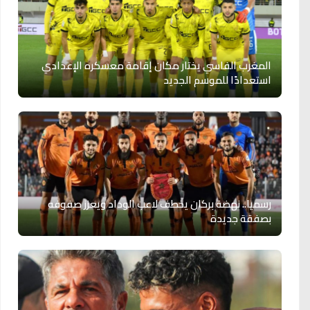
المغرب الفاسي يختار مكان إقامة معسكره الإعدادي
استعدادًا للموسم الجديد
رسميا.. نهضة بركان يخطف لاعب الوداد ويعزز صفوفه
بصفقة جديدة