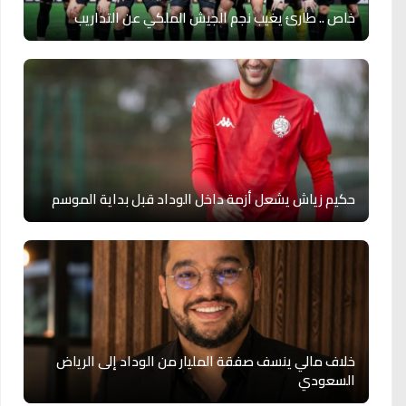
خاص .. طارئ يغيب نجم الجيش الملكي عن التداريب
حكيم زياش يشعل أزمة داخل الوداد قبل بداية الموسم
خلاف مالي ينسف صفقة المليار من الوداد إلى الرياض
السعودي