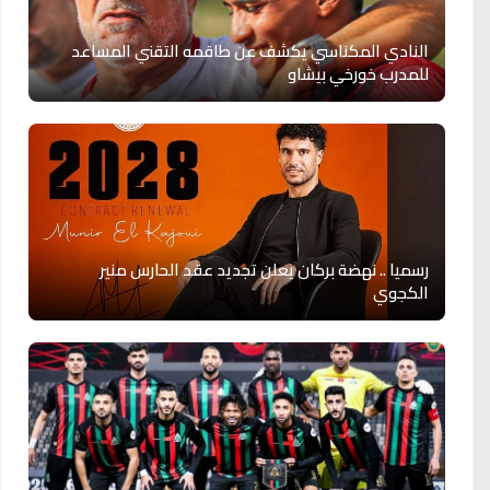
النادي المكناسي يكشف عن طاقمه التقني المساعد
للمدرب خورخي بيشاو
رسميا .. نهضة بركان يعلن تجديد عقد الحارس منير
الكجوي