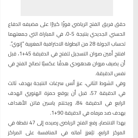
حقق فريق الفتح الرياضي فوزًا كبيرًا على مضيفه الدفاع
الحسني الجديدي بنتيجة 5-0، في المباراة التي جمعتهما
لحساب الجولة 28 من البطولة الاحترافية المغربية “إنوي”.
افتتح أمين صوان التسجيل للفتح في الدقيقة 45+1، قبل
أن يضيف مروان هدهودي هدفًا عكسيًا لصالح الفتح في
نفس الدقيقة.
وفي الشوط الثاني، عزز أنس سرغات النتيجة بهدف ثالث
في الدقيقة 57، قبل أن يوقع حمزة الهنوري الهدف
الرابع في الدقيقة 84، ويختتم ياسين فاتن الأهداف
بهدف ضد مرماه في الدقيقة 90+1.
بهذا الانتصار، رفع الفتح الرياضي رصيده إلى 47 نقطة في
المركز الرابع، ليُعزز آماله في المنافسة على المراكز