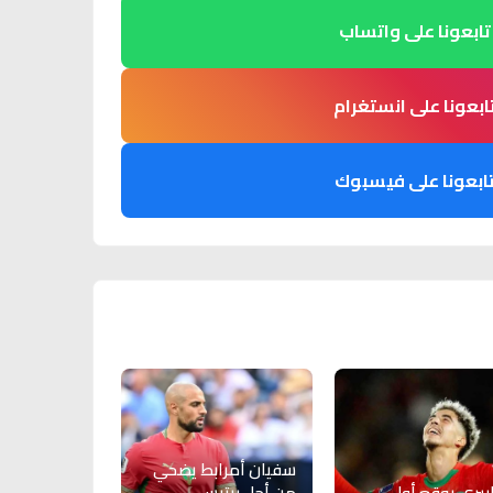
تابعونا على واتساب
ابعونا على انستغرام
ابعونا على فيسبوك
سفيان أمرابط يضحي
ابيري يوقع أول
من أجل بيتيس..