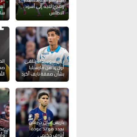
وهبي تتجه إلى أسود
أهد
الاطلس
سان
ريال سوسيداد يتلقى
الم
أول رد من مارسيليا
صفق
بشأن صفقة نايف أكرد
الل
باريس سان جيرمان
يحدد موعد عودة
عمو
أشرف حكيمي
وأ