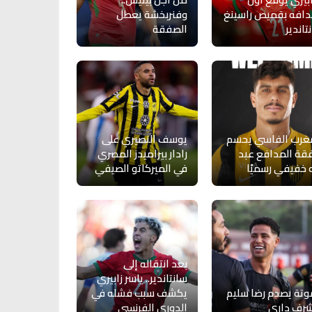
افه بقميص راسينغ
وفنربخشة يعطل
تاندير
الصفقة
غرب الفاسي يحسم
يوسف النصيري على
ة المدافع عبد
رادار بيراميدز المصري
ه خفيفي رسميًا
في الميركاتو الصيفي
بعد انتقاله إلى
سانتاندير.. ياسر زابيري
تة يصدم رضا سليم
يكشف سبب فشله في
شرف داري
الدوري الفرنسي