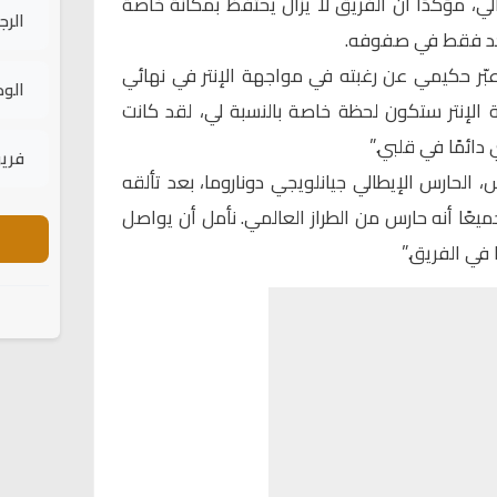
الي، مؤكدًا أن الفريق لا يزال يحتفظ بمكانة خاصة
الرج
احد فقط في صفوفه.
حوار مع قناة “Sky Sport”، عبّر حكيمي عن رغبته في مواجهة الإنتر في نهائي
الود
هة الإنتر ستكون لحظة خاصة بالنسبة لي، لقد كانت
دائمًا في قلبي.”
فريق
 الحارس الإيطالي جيانلويجي دوناروما، بعد تألقه
جميعًا أنه حارس من الطراز العالمي. نأمل أن يواصل
في الفريق.”