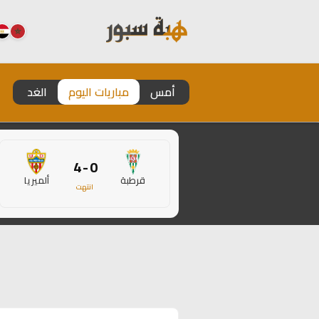
أمس
مباريات اليوم
الغد
0 - 4
قرطبة
ألميريا
انتهت