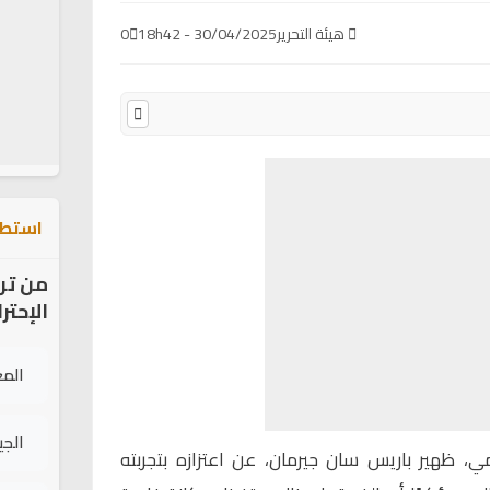
هيئة التحرير
30/04/2025 - 18h42
0
استطل
من تر
الإحتر
الم
الج
مي
، ظهير باريس سان جيرمان، عن اعتزازه بتجربته