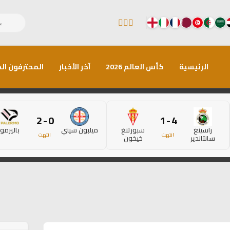
الرئيسية
كأس العالم 2026
آخر الأخبار
المحترفون الم
0 - 2
4 - 1
راسينغ
سبورتنغ
ميلبون سيتي
باليرمو
انتهت
انتهت
سانتاندير
خيخون