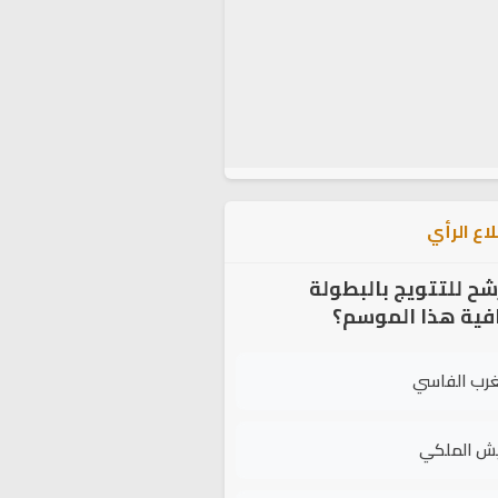
اع الرأي
شح للتتويج بالبطولة
افية هذا الموسم؟
غرب الفاسي
يش الملكي