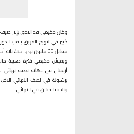
كبير في تتويج الفريق بلقب الدور
مقابل 60 مليون يورو، حيث بات أحد الركائز الأساسية في تشكيلة الفريق.
ويعيش حكيمي فترة ذهبية حاليً
أرسنال في ذهاب نصف نهائي دوري
برشلونة في نصف النهائي الآخر،
وناديه السابق في النهائي.