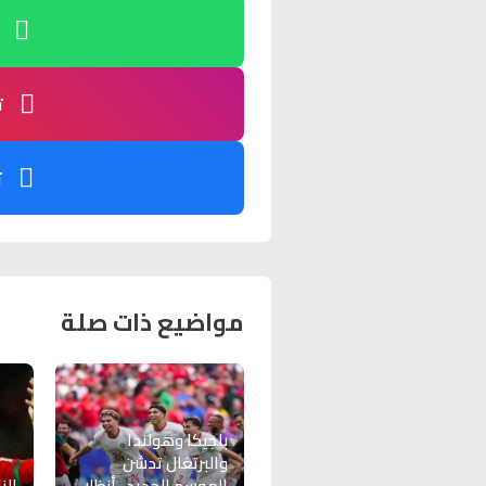
ت
ت
مواضيع ذات صلة
بلجيكا وهولندا
والبرتغال تدشن
الموسم الجديد.. أنظار
الز