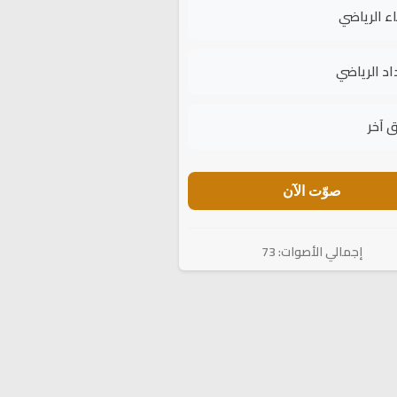
اء الرياضي
اد الرياضي
 آخر
صوّت الآن
إجمالي الأصوات: 73