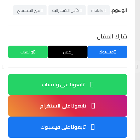
الوسوم:
#mobile
#كأس الكنفدرالية
#منير المحمدي
شارك المقال
فيسبوك
إكس
واتساب
تابعونا على واتساب
تابعونا على انستغرام
تابعونا على فيسبوك