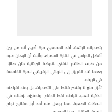
بتصدياته الرائعة، أكد المحمدي مرة أخرى أنه من بين
أفضل الحراس في القارة السمراء، وأثبت أن الرهان عليه
من طرف الطاقم التقني للنهضة البركانية كان صائبًا،
بعدما قاد الفريق إلى النهائي الإفريقي للمرة الخامسة
في تاريخه.
تألق منير لا يقتصر فقط على التصديات، بل يمتد لقراءته
الذكية للعب، قيادته لخط الدفاع، وتحفيزه لزملائه في
اللحظات الصعبة، مما يجعل منه أحد أبرز مفاتيح نجاح
الفريق البرتقالي هذا الموسم.