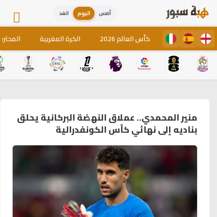
أمس
اليوم
الغد
كأس العالم 2026
الكرة المغربية
المحترف
منير المحمدي.. عملاق النهضة البركانية يحلق
بناديه إلى نهائي كأس الكونفدرالية