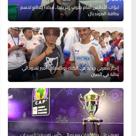
لبؤات الأطلس أمام جنوب إفريقيا.. فيلدا يتطلع لحسم
بطاقة المونديال
إنجاز مغربي جديد في الكيك بوكسينغ.. أمبر تسودالي
بطلة في الصين
تعرف على مواجهات ربع نهائي كأس إفريقيا للسيدات