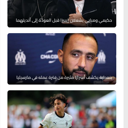
حكيمي ومبابي يشعلان إيبيزا قبل العودة إلى أنديتهما
بنعطية يكشف أسرارًا مثيرة من فترة عمله في مارسيليا