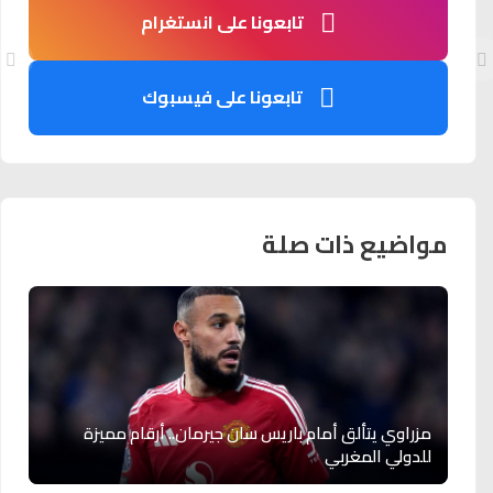
تابعونا على انستغرام
تابعونا على فيسبوك
مواضيع ذات صلة
مزراوي يتألق أمام باريس سان جيرمان.. أرقام مميزة
للدولي المغربي