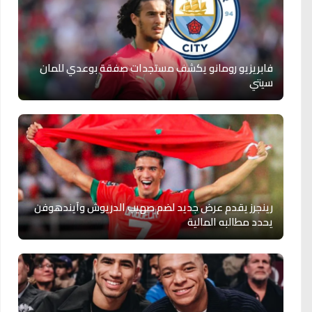
فابريزيو رومانو يكشف مستجدات صفقة بوعدي للمان
سيتي
رينجرز يقدم عرض جديد لضم صهيب الدريوش وآيندهوفن
يحدد مطالبه المالية