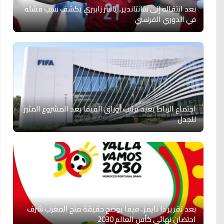
بعد انتقاله إلى سانتاندير.. ياسر زابيري يكشف سبب فشله
في الدوري الفرنسي
اجتماع الرباط يعيد ترتيب أوراق الفيفا بعد المشروع المثير
للجدل
بعد تقرير ذا تايمز.. فيفا يوضح حقيقة منح المغرب شرف
احتضان نهائي كأس العالم 2030