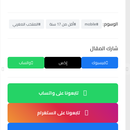
الوسوم:
#mobile
#أقل من 17 سنة
#المنتخب المغربي
شارك المقال
فيسبوك
إكس
واتساب
تابعونا على واتساب
تابعونا على انستغرام