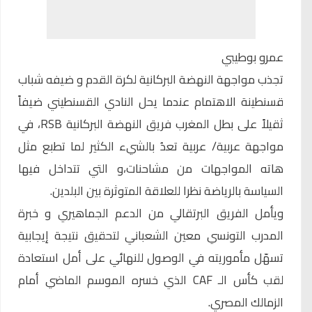
عمرو بوطيبي
تجذب مواجهة النهضة البركانية لكرة القدم و ضيفه شباب
قسنطينة الاهتمام عندما يحل النادي القسنطيني ضيفاً
ثقيلاً على بطل المغرب فريق النهضة البركانية RSB، في
مواجهة عربية/ عربية تعدُ بالشيء الكثير لما تطبع مثل
هاته المواجهات من مشاحنات،و التي تتداخل فيها
السياسة بالرياضة نظرا للعلاقة المتوثرة بين البلدين.
ويأمل الفريق البرتقالي من الدعم الجماهيري و خبرة
المدرب التونسي معين الشعباني لتحقيق نتيجة إيجابية
تسهّل مأموريته في الوصول للنهائي على أمل استعادة
لقب كأس الـ CAF الذي خسره الموسم الماضي أمام
الزمالك المصري.