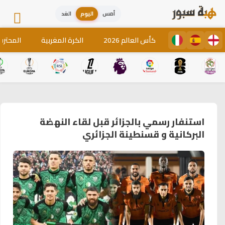
أمس
اليوم
الغد
كأس العالم 2026
الكرة المغربية
المحترف
استنفار رسمي بالجزائر قبل لقاء النهضة
البركانية و قسنطينة الجزائري