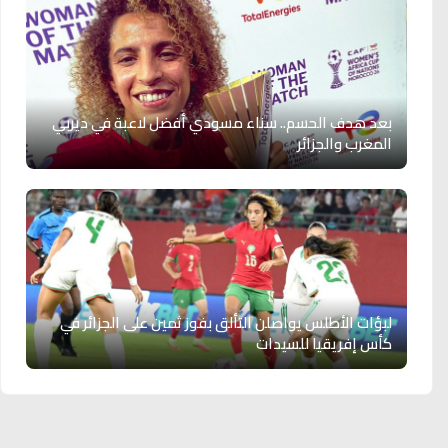
بعد هدف الحسم.. سناء مسودي أفضل لاعبة في ديربي
المغرب والجزائر
لبؤات الأطلس يواصلن التألق بفوز ثمين على الجزائر في
كأس إفريقيا للسيدات