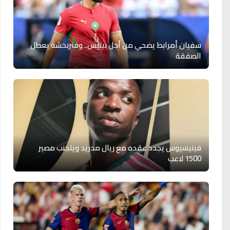
سفيان أمرابط يضحي من أجل بيتيس.. وفنربخشة يعطل
الصفقة
فينيسيوس يجدد عقده مع ريال مدريد ويتجنب مصير
1500 لاعب