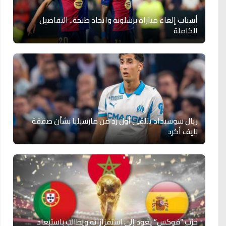
أسباب إلغاء مباراة برشلونة واتحاد طنجة.. التفاصيل
الكاملة
ريال سوسيداد يتلقى أول رد من مارسيليا بشأن صفقة
نايف أكرد
حزب “فوكس” يعود إلى استفزازاته ويطالب باستبعاد