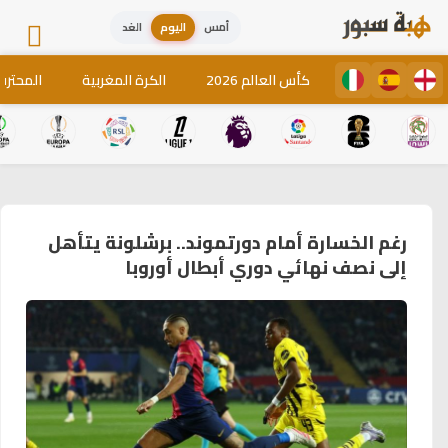
أمس
اليوم
الغد
كأس العالم 2026
الكرة المغربية
المحترف
رغم الخسارة أمام دورتموند.. برشلونة يتأهل
إلى نصف نهائي دوري أبطال أوروبا