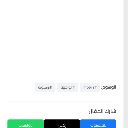
الوسوم:
#mobile
#الواجهة
#برشلونة
شارك المقال
فيسبوك
إكس
واتساب