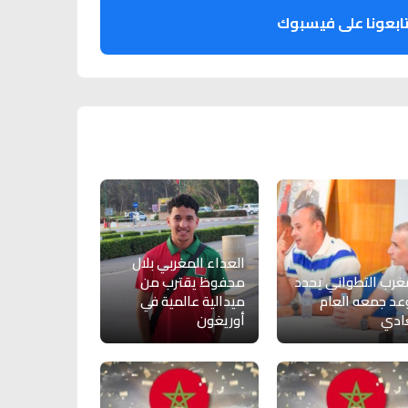
ابعونا على فيسبوك
العداء المغربي بلال
غرب التطواني يحدد
محفوظ يقترب من
د جمعه العام
ميدالية عالمية في
ادي
أوريغون