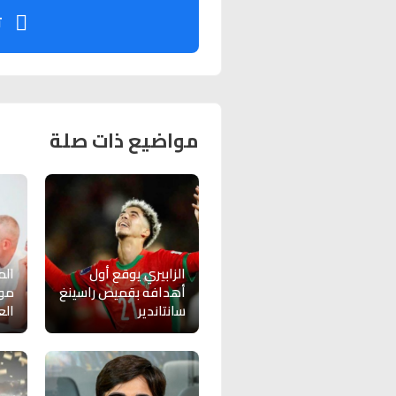
ت
مواضيع ذات صلة
الزابيري يوقع أول
الم
أهدافه بقميص راسينغ
موع
سانتاندير
الع