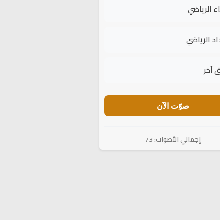
اء الرياضي
اد الرياضي
 آخر
صوّت الآن
إجمالي الأصوات: 73