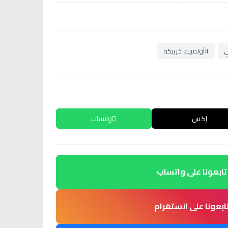
ي
#أولمبيك خريبكة
إكس
واتساب
تابعونا على واتساب
ابعونا على انستغرام