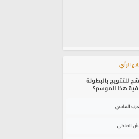
اع الرأي
شح للتتويج بالبطولة
افية هذا الموسم؟
غرب الفاسي
يش الملكي