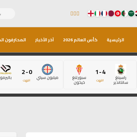
الرئيسية
كأس العالم 2026
آخر الأخبار
المحترفون الم
0 - 2
4 - 1
راسينغ
سبورتنغ
ميلبون سيتي
باليرمو
انتهت
انتهت
سانتاندير
خيخون