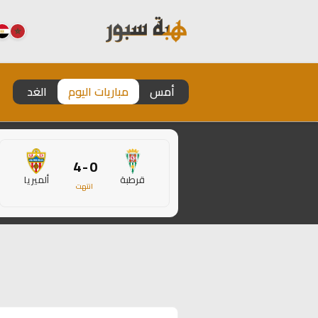
أمس
مباريات اليوم
الغد
0 - 4
قرطبة
ألميريا
انتهت