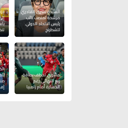
السيدة بشرى القادري
حز
مرشحة لمنصب نائب
إلى
رئيس الاتحاد الدولي
باس
للشطرنج
تنظي
الم
مالاوي تخطف بطاقة
للف
ربع النهائي رغم
من
الخسارة أمام زامبيا
إفر