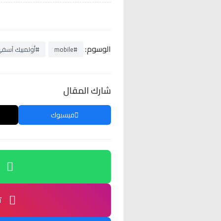
الوسوم:
#mobile
#أولمبيك آسف
شارك المقال
فيسبوك
ت