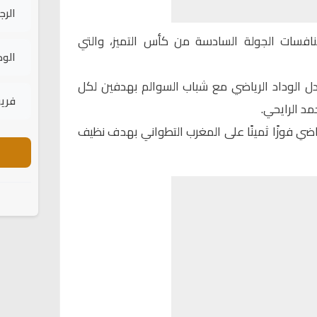
الرج
نافسات الجولة السادسة من
كأس التميز
، والتي
الود
دل الوداد الرياضي مع شباب السوالم بهدفين لكل
فريق
د الرايحي.
اضي فوزًا ثمينًا على المغرب التطواني بهدف نظيف