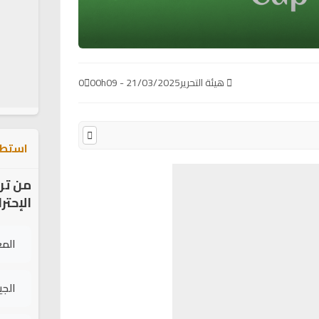
هيئة التحرير
21/03/2025 - 00h09
0
استطل
من تر
الإحتر
الم
الج