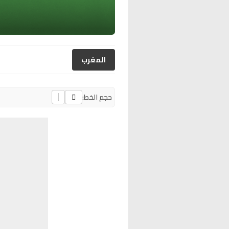
المغرب
حجم الخط: