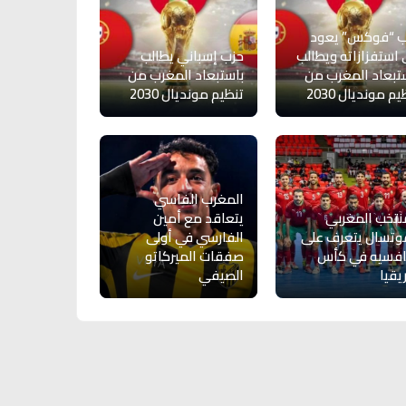
ب “فوكس” يعود
 استفزازاته ويطالب
حزب إسباني يطالب
تبعاد المغرب من
باستبعاد المغرب من
م مونديال 2030
تنظيم مونديال 2030
المغرب الفاسي
نتخب المغربي
يتعاقد مع أمين
وتسال يتعرف على
الفارسي في أولى
افسيه في كأس
صفقات الميركاتو
يقيا
الصيفي