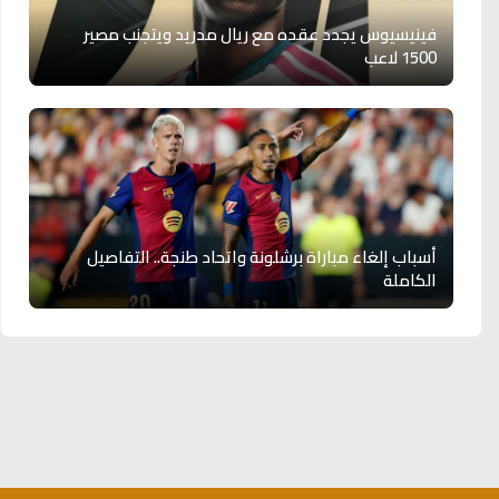
فينيسيوس يجدد عقده مع ريال مدريد ويتجنب مصير
1500 لاعب
أسباب إلغاء مباراة برشلونة واتحاد طنجة.. التفاصيل
الكاملة