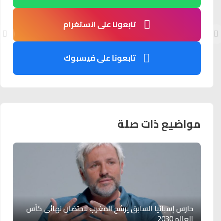
تابعونا على انستغرام
تابعونا على فيسبوك
مواضيع ذات صلة
حارس إسبانيا السابق يرشح المغرب لاحتضان نهائي كأس
العالم 2030