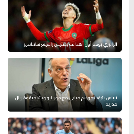
الزابيري يوقع أول أهدافه بقميص راسينغ سانتاندير
تيباس يترقب موسم مبابي مع مورينيو ويشيد بقوة ريال
مدريد