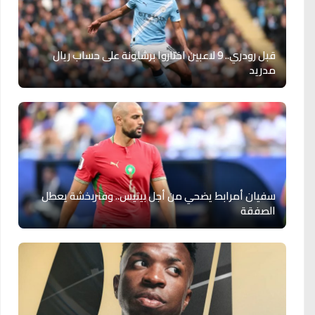
قبل رودري.. 9 لاعبين اختاروا برشلونة على حساب ريال
مدريد
سفيان أمرابط يضحي من أجل بيتيس.. وفنربخشة يعطل
الصفقة