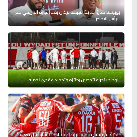
بوبيستا مدربًا جديدًا لنهضة بركان بعد إنجازه التاريخي مع
الرأس الاخضر
الوداد يتحرك لتحصين ركائزه وتجديد عقدي نجميه
الكوديم يفتتح مرحلة الإعداد بقيادة باتشاو قبل معسكر