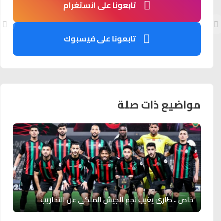
تابعونا على انستغرام
تابعونا على فيسبوك
مواضيع ذات صلة
خاص .. طارئ يغيب نجم الجيش الملكي عن التداريب