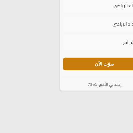
اء الرياضي
اد الرياضي
 آخر
صوّت الآن
إجمالي الأصوات: 73