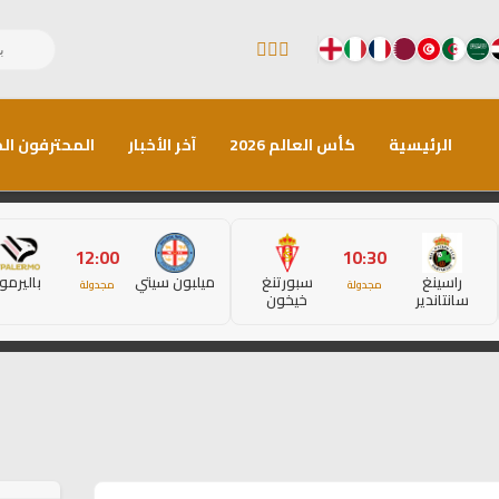
الرئيسية
كأس العالم 2026
آخر الأخبار
المحترفون الم
12:00
10:30
راسينغ
سبورتنغ
ميلبون سيتي
باليرمو
مجدولة
مجدولة
سانتاندير
خيخون