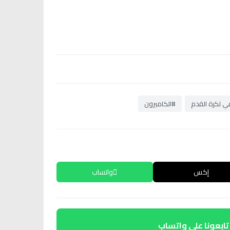
قي لكرة القدم
#الكاميرون
إكس
واتساب
تابعونا على واتساب