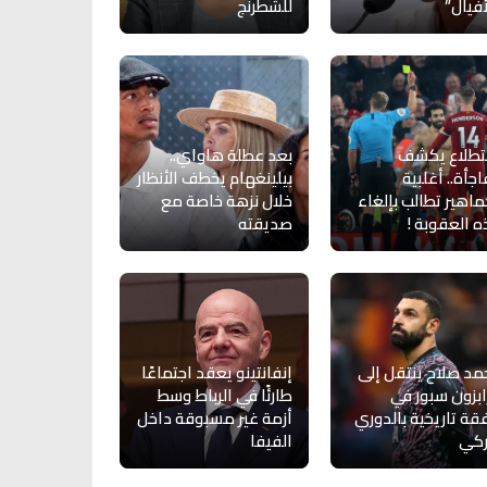
أفيال”
للشطرنج
تطلاع يكشف
بعد عطلة هاواي..
جأة.. أغلبية
بيلينغهام يخطف الأنظار
ماهير تطالب بإلغاء
خلال نزهة خاصة مع
 العقوبة !
صديقته
د صلاح ينتقل إلى
إنفانتينو يعقد اجتماعًا
بزون سبور في
طارئًا في الرباط وسط
ة تاريخية بالدوري
أزمة غير مسبوقة داخل
ركي
الفيفا