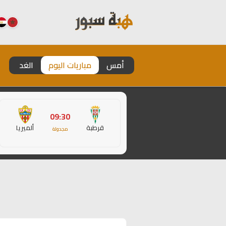
أمس
مباريات اليوم
الغد
09:30
قرطبة
ألميريا
مجدولة