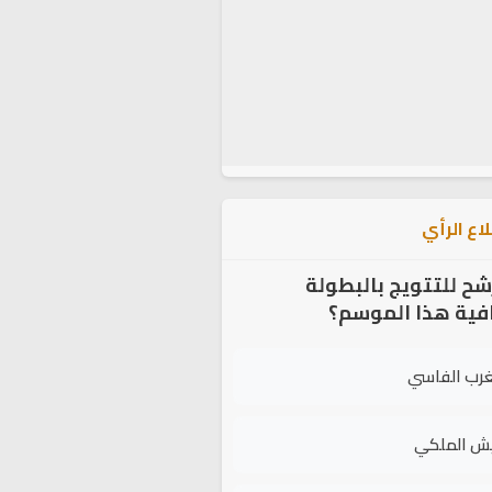
اع الرأي
شح للتتويج بالبطولة
افية هذا الموسم؟
غرب الفاسي
يش الملكي