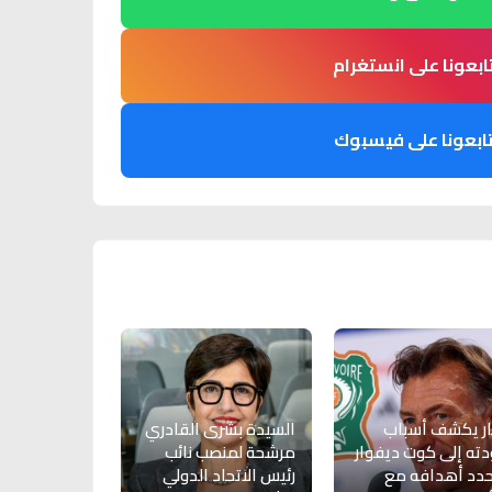
ابعونا على انستغرام
ابعونا على فيسبوك
ار يكشف أسباب
السيدة بشرى القادري
ته إلى كوت ديفوار
مرشحة لمنصب نائب
دد أهدافه مع
رئيس الاتحاد الدولي