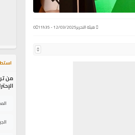
هيئة التحرير
12/03/2025 - 11h35
0
استطل
من تر
الإحتر
الم
الج