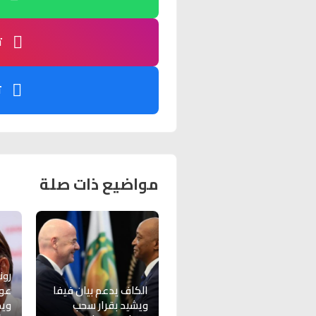
ت
ت
مواضيع ذات صلة
رون
الكاف يدعم بيان فيفا
عود
ويشيد بقرار سحب
ويح