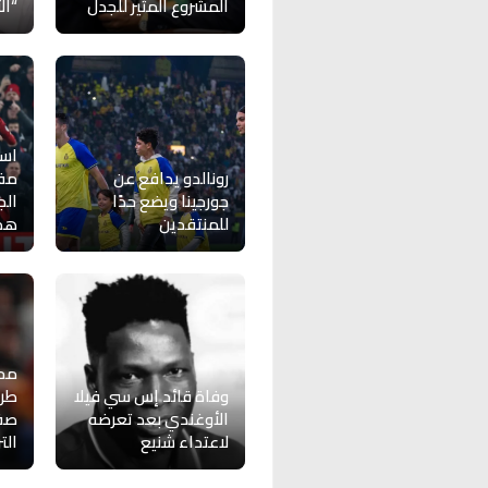
المشروع المثير للجدل
“ال
اس
رونالدو يدافع عن
مفا
جورجينا ويضع حدًا
الج
للمنتقدين
هذه
محم
وفاة قائد إس سي فيلا
طرا
الأوغندي بعد تعرضه
صفق
لاعتداء شنيع
الت