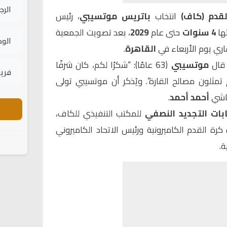
الرج
لقدم (كاف)
انتخاب
باتريس موتسيبي
، رئيس
تها
4 سنوات
حتى عام
2029
، بعد تصويت الجمعية
الود
اري يوم الأربعاء في
القاهرة
.
 قال
موتسيبي
(63 عامًا): “شكرًا لكم، كان شرفًا
فريق
 تمثلون مصالح القارة”. ويُذكر أن موتسيبي تولى
غاشي
أحمد أحمد
.
ابات التجديد النصفي
للمكتب التنفيذي للكاف،
كرة القدم الكاميرونية ورئيس الاتحاد الكاميروني
ة.