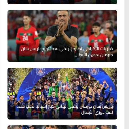
ذكريات الركراكي تطارد إنريكي بعد تتويج باريس سان
جيرمان بدوري الأبطال
باريس سان جيرمان يتلقى تهاني كبار إسبانيا عقب حصد
لقب دوري الأبطال