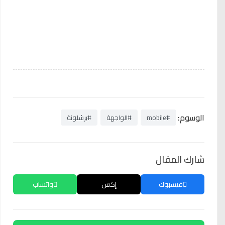
الوسوم:
#mobile
#الواجهة
#برشلونة
شارك المقال
فيسبوك
إكس
واتساب