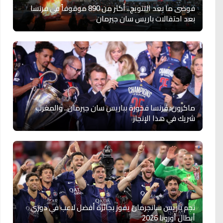
فوضى ما بعد التتويج.. أكثر من 890 موقوفاً في فرنسا
بعد احتفالات باريس سان جيرمان
ماكرون: فرنسا فخورة بباريس سان جيرمان.. والمغرب
شريك في هذا الإنجاز
نجم باريس سانجرمان يفوز بجائزة أفضل لاعب في دوري
أبطال أوروبا 2026