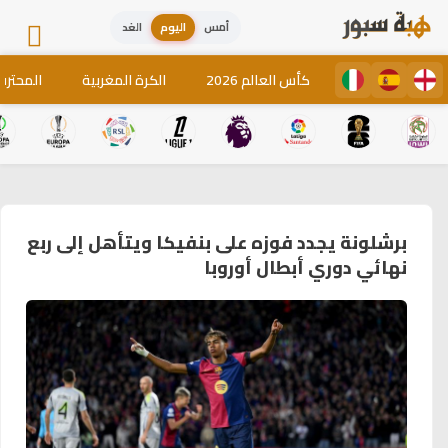
أمس
اليوم
الغد
كأس العالم 2026
الكرة المغربية
المحترف
برشلونة يجدد فوزه على بنفيكا ويتأهل إلى ربع
نهائي دوري أبطال أوروبا