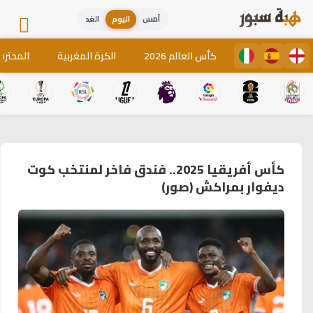
أمس
اليوم
الغد
كأس العالم 2026
الكرة المغربية
المحترف
كأس أفريقيا 2025.. فندق فاخر لمنتخب كوت
ديفوار بمراكش (صور)