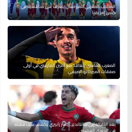
المنتخب المغربي للفوتسال يتعرف على منافسيه في
كأس إفريقيا
المغرب الفاسي يتعاقد مع أمين الفارسي في أولى
صفقات الميركاتو الصيفي
بعد انتقاله إلى سانتاندير.. ياسر زابيري يكشف سبب فشله
في الدوري الفرنسي