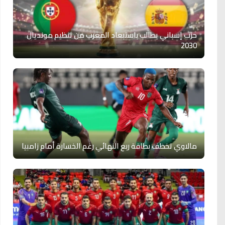
حزب إسباني يطالب باستبعاد المغرب من تنظيم مونديال
2030
مالاوي تخطف بطاقة ربع النهائي رغم الخسارة أمام زامبيا