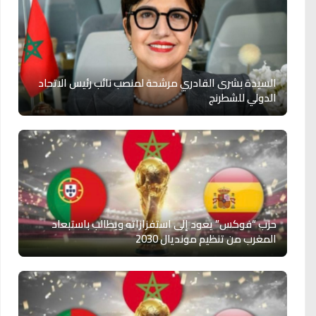
السيدة بشرى القادري مرشحة لمنصب نائب رئيس الاتحاد
الدولي للشطرنج
حزب “فوكس” يعود إلى استفزازاته ويطالب باستبعاد
المغرب من تنظيم مونديال 2030