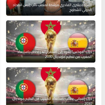
السيدة بشرى القادري مرشحة لمنصب نائب رئيس الاتحاد
الدولي للشطرنج
حزب “فوكس” يعود إلى استفزازاته ويطالب باستبعاد
المغرب من تنظيم مونديال 2030
حزب إسباني يطالب باستبعاد المغرب من تنظيم مونديال
2030