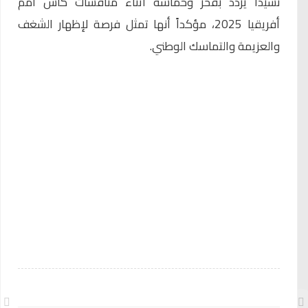
نشيداً يُردد بفخر وحماسة أثناء منافسات كأس أمم
أفريقيا 2025، مؤكداً أنها تمثل فرصة لإظهار الشغف
والعزيمة والتماسك الوطني.