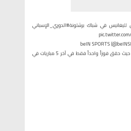
ل لليغانيس في شباك برشلونة
#الدوري_الإسباني
pic.twitter.co
ويستمر برشلونة في نزيف النقاط، حيث حقق فوزاً واحداً فقط في آخر 5 مباريات في