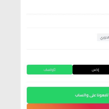
لدوري
إكس
واتساب
تابعونا على واتساب