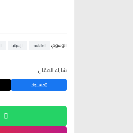
الوسوم:
#mobile
#إسبانيا
#ا
شارك المقال
فيسبوك