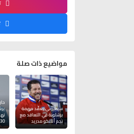
ت
ت
مواضيع ذات صلة
حار
سيميوني يعقّد مهمة
يرش
برشلونة في التعاقد مع
نها
نجم أتلتكو مدريد
30