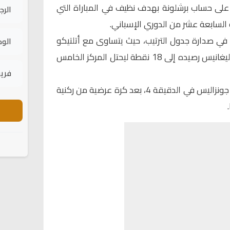
ً على حساب
برشلونة
بهدف نظيف في المباراة التي
الرج
السابعة عشر من الدوري الإسباني.
 برشلونة عند 38 نقطة في صدارة جدول الترتيب، حيث يتساوى مع أتلتيكو
الود
مدريد في نفس النقاط، بينما رفع ليغانيس رصيده إلى 18 نقطة ليحتل المركز الخامس
فريق
سجل هدف اللقاء الوحيد سيرجيو جونزاليس في الدقيقة 4، بعد كرة عرضية من ركنية