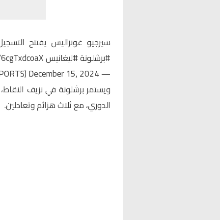
سيرجيو غونزاليس يفتتح التسجي
#برشلونة
#ليغانيس
m/6cgTxdcoaX
December 15, 2024
— beIN SPORTS (@beINSPORTS)
الدوري، مع ثلاث هزائم وتعادلين.