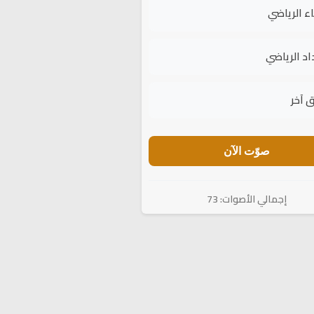
اء الرياضي
اد الرياضي
 آخر
صوّت الآن
إجمالي الأصوات: 73