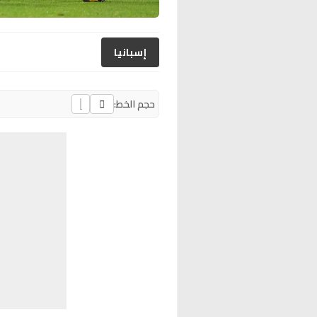
إسبانيا
حجم الخط: