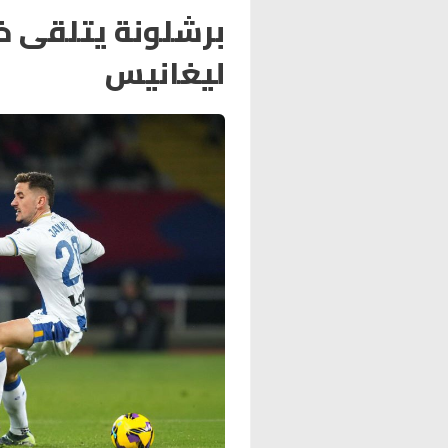
برشلونة يتلقى خ
ليغانيس