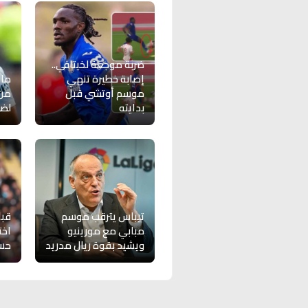
ضربة موجعة لخيتافي..
إصابة خطيرة تنهي
مان
موسم أوتشي قبل
من 
بدايته
لضم
تيباس يترقب موسم
مبابي مع مورينيو
اخت
ويشيد بقوة ريال مدريد
حسا