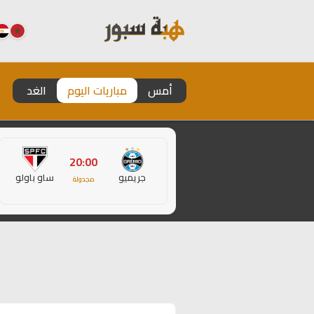
أمس
مباريات اليوم
الغد
20:00
جريميو
ساو باولو
مجدولة