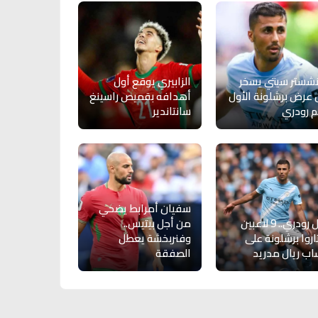
شستر سيتي يسخر
الزابيري يوقع أول
عرض برشلونة الأول
أهدافه بقميص راسينغ
 رودري
سانتاندير
سفيان أمرابط يضحي
قبل رودري.. 9 لاعبين
من أجل بيتيس..
اروا برشلونة على
وفنربخشة يعطل
ب ريال مدريد
الصفقة