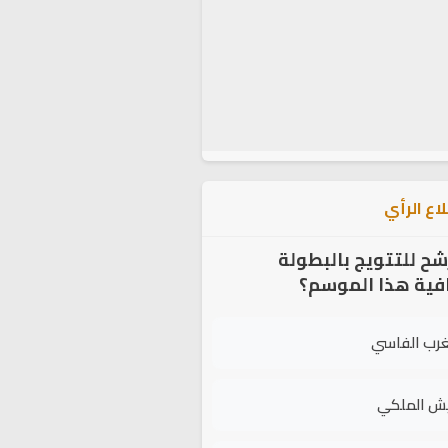
اع الرأي
شح للتتويج بالبطولة
افية هذا الموسم؟
غرب الفاسي
يش الملكي