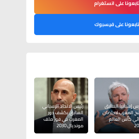
ابعونا على انستغرام
ابعونا على فيسبوك
س إسبانيا السابق
رئيس الاتحاد الإسباني
ح المغرب لاحتضان
السابق يكشف دور
ئي كأس العالم
المغرب في فوز ملف
20
مونديال 2030