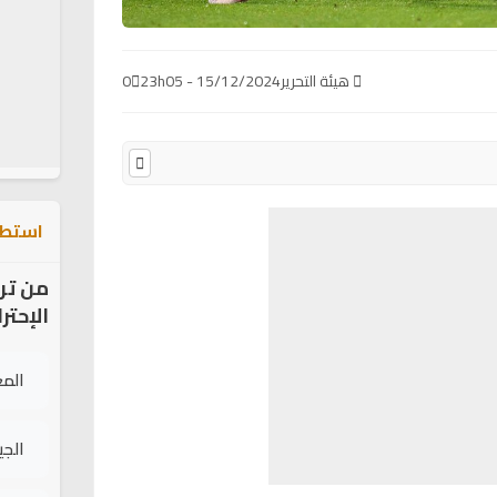
هيئة التحرير
15/12/2024 - 23h05
0
استطل
من تر
الإحتر
الم
الج