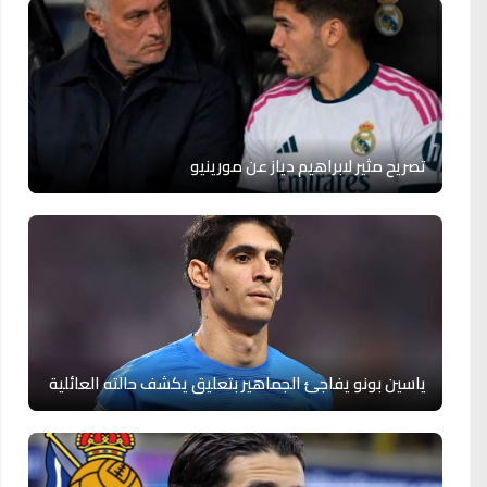
تصريح مثير لابراهيم دياز عن مورينيو
ياسين بونو يفاجئ الجماهير بتعليق يكشف حالته العائلية