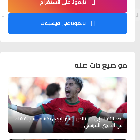
تابعونا على انستغرام
تابعونا على فيسبوك
مواضيع ذات صلة
بعد انتقاله إلى سانتاندير.. ياسر زابيري يكشف سبب فشله
في الدوري الفرنسي