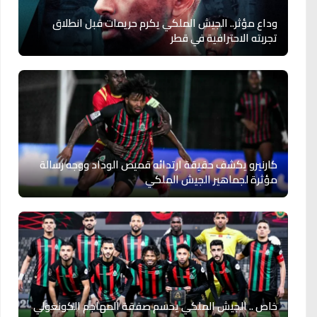
وداع مؤثر.. الجيش الملكي يكرم حريمات قبل انطلاق
تجربته الاحترافية في قطر
كارنيرو يكشف حقيقة ارتدائه قميص الوداد ووجه رسالة
مؤثرة لجماهير الجيش الملكي
خاص .. الجيش الملكي يحسم صفقة المهاجم الكونغولي