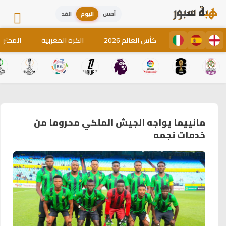
أمس
اليوم
الغد
كأس العالم 2026
الكرة المغربية
المحترف
مانييما يواجه الجيش الملكي محروما من
خدمات نجمه