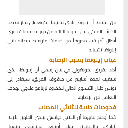
من المنتظر أن يخوض نادي مانييما الكونغولي مباراته ضد
الجيش الملكي في الجولة الثالثة من دور مجموعات دوري
أبطال أفريقيا، محروماً من خدمات متوسط ميدانه باتي
إيلونغا تشيباندا.
غياب إيلونغا بسبب الإصابة
أكد الفريق الكونغولي في بيان رسمي أن إيلونغا، الذي
سيغيب لعدة أسابيع عن صفوف الفريق، سيغادر إلى
تونس خلال الأسبوع الحالي للخضوع لبرنامج علاجي بهدف
التعافي من الإصابة.
فحوصات طبية للثلاثي المصاب
كما أوضح مانييما أن الثلاثي جيانسي بيندي، الظهير الأيسر
للنادي، والجناحين مولا أوتينغا وجيانسي مبوما،