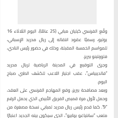
وقّع الفرنسي كيليان مبابي (25 عامًا)، اليوم الثلاثاء 16
يوليو، رسميًا عقود انتقاله إلى ريال مدريد الإسباني،
للمواسم الخمسة المقبلة، وذلك في حضور رئيس النادي،
فلورنتينو بيريز.
وجرى التوقيع في المدينة الرياضية لريال مدريد
“فالديبياس”، عقب اجتياز اللاعب للكشف الطبي صباح
اليوم.
وبعد مصافحة بيريز، وقع المهاجم الفرنسي على العقد،
وحمل لأول مرة قميص الفريق الأبيض الذي يحمل الرقم
“9”. كما قدم رئيس ريال مدريد لمبابي نسخة مصغرة من
ملعب “سانتياغو برنابيو”، الذي سيكون بيته الجديد اعتبارًا