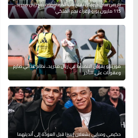
باريس سان جيرمان يفتح باب المفاوضات مع ريال مدريد..
115 مليون يورو لإغراء نجم الملكي
مورينيو يفرض الانضباط في ريال مدريد.. نظام غذائي صارم
وعقوبات على التأخر
حكيمي ومبابي يشعلان إيبيزا قبل العودة إلى أنديتهما