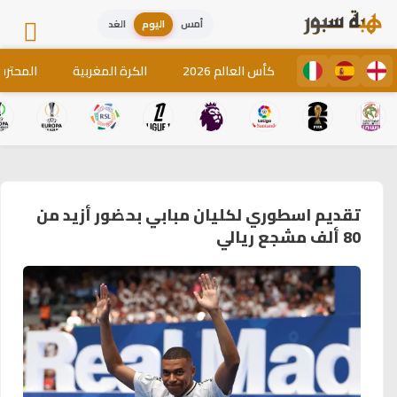
أمس
اليوم
الغد
كأس العالم 2026
الكرة المغربية
المحترف
تقديم اسطوري لكليان مبابي بحضور أزيد من
80 ألف مشجع ريالي