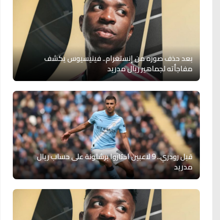
بعد حذف صوره من إنستغرام.. فينيسيوس يكشف
مفاجأته لجماهير ريال مدريد
قبل رودري.. 9 لاعبين اختاروا برشلونة على حساب ريال
مدريد