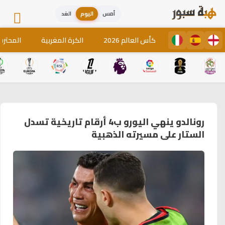
أمس
اليوم
الغد
كأس العالم 2026
الكرة المغربية
المحترف
رونالدو ينهي اليورو ب4 أرقام تاريخية تسدل
الستار على مسيرته الذهبية