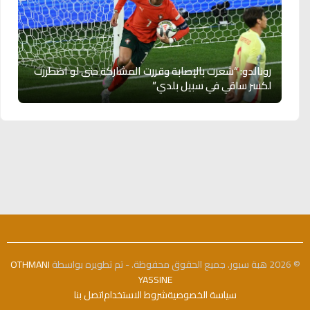
رونالدو: “شعرت بالإصابة وقررت المشاركة حتى لو اضطررت
لكسر ساقي في سبيل بلدي”
© 2026 هبة سبور. جميع الحقوق محفوظة. - تم تطويره بواسطة
OTHMANI
YASSINE
سياسة الخصوصية
شروط الاستخدام
اتصل بنا