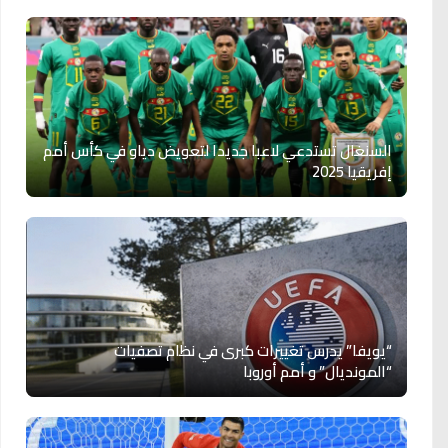
السنغال تستدعي لاعبا جديدا لتعويض دياو في كأس أمم
إفريقيا 2025
“يويفا” يدرس تغييرات كبرى في نظام تصفيات
“المونديال” و أمم أوروبا