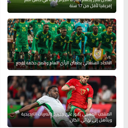
إفريقيا لأقل من 17 سنة
الاتحاد السنغالي يطمئن الرأي العام ويثمن حكمة لقجع
المنتخب المغربي يفوز على نيجيريا بالضربات الترجيحية
ويتأهل إلى نهائي الكان