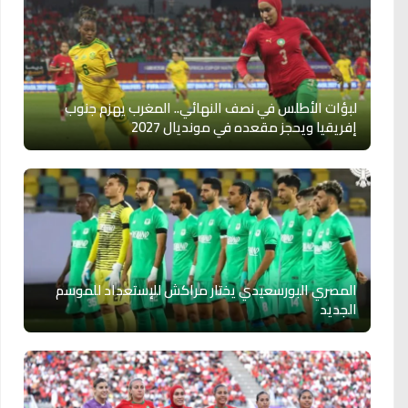
لبؤات الأطلس في نصف النهائي.. المغرب يهزم جنوب
إفريقيا ويحجز مقعده في مونديال 2027
المصري البورسعيدي يختار مراكش للإستعداد للموسم
الجديد