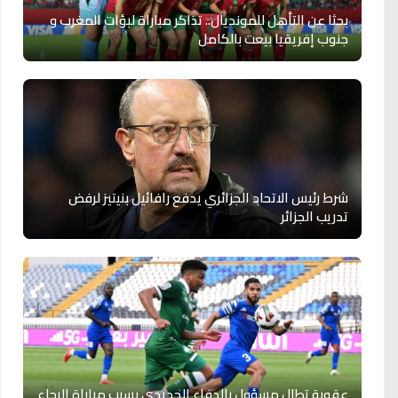
بحثا عن التأهل للمونديال.. تذاكر مباراة لبؤات المغرب و
جنوب إفريقيا بيعت بالكامل
شرط رئيس الاتحاد الجزائري يدفع رافائيل بنيتيز لرفض
تدريب الجزائر
عقوبة تطال مسؤول بالدفاع الجديدي بسبب مباراة الرجاء