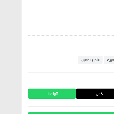
غربية
#أخبار المغرب
إكس
واتساب