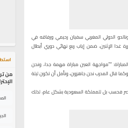
 رونالدو الدولي المغربي سفيان رحيمي ورفاقه في
رة غدا الإثنين، ضمن إياب ربع نهائي دوري أبطال
استطل
لمباراة: “”مواجهة العين مباراة مهمة جدا، ونحن
وكما قال المدرب نحن جاهزون، ونأمل أن تكون ليلة
من تر
الإحتر
نصر فحسب بل للمملكة السعودية بشكل عام، لذلك
الم
الج