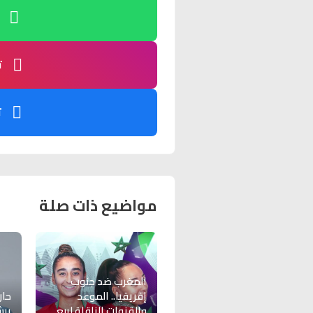
ت
ت
مواضيع ذات صلة
المغرب ضد جنوب
إفريقيا.. الموعد
حار
والقنوات الناقلة لربع
يرش