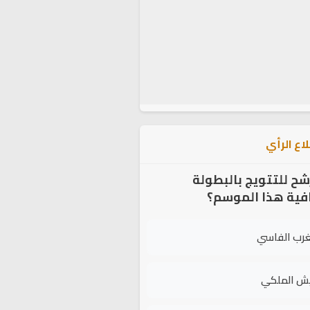
اع الرأي
شح للتتويج بالبطولة
افية هذا الموسم؟
غرب الفاسي
يش الملكي