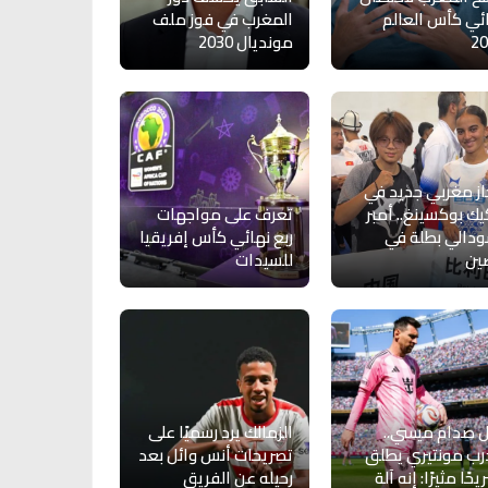
ئي كأس العالم
المغرب في فوز ملف
20
مونديال 2030
از مغربي جديد في
يك بوكسينغ.. أمبر
تعرف على مواجهات
دالي بطلة في
ربع نهائي كأس إفريقيا
ين
للسيدات
 صدام ميسي..
الزمالك يرد رسميًا على
ب مونتيري يطلق
تصريحات أنس وائل بعد
حًا مثيرًا: إنه آلة
رحيله عن الفريق