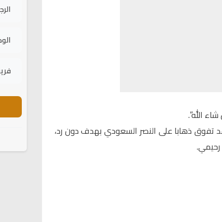
الرج
الود
فريق
شاء الله”.
 قد تفوق ذهابا على النصر السعودي بهدف دون رد،
رحيمي.