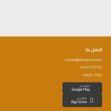
اتصل بنا
contact@hibasport.com
0537727279
الرباط - المغرب
متوفر على
Google Play
متوفر على
App Store