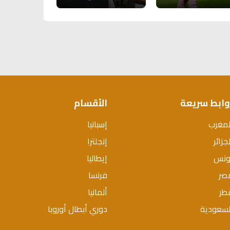
وابط سريعة
الأقسام
لمغرب
إسبانيا
جزائر
إنجلترا
ونس
إيطاليا
صر
فرنسا
طر
ألمانيا
لسعودية
دوري أبطال أوروبا