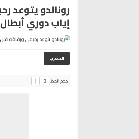
رونالدو يتوعد ر
إياب دوري أبطال 
المغرب
حجم الخط: