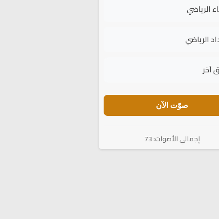
اء الرياضي
اد الرياضي
 آخر
صوّت الآن
إجمالي الأصوات: 73