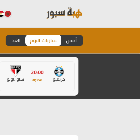
أمس
مباريات اليوم
الغد
20:00
جريميو
ساو باولو
مجدولة