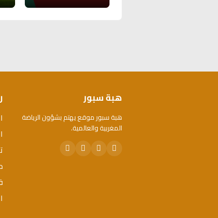
هبة سبور
ر
ا
هبة سبور موقع يهتم بشؤون الرياضة
المغربية والعالمية.
ال
ت
م
ق
ا