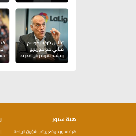
تيباس يترقب موسم
مبابي مع مورينيو
اخت
ويشيد بقوة ريال مدريد
حسا
هبة سبور
ر
ا
هبة سبور موقع يهتم بشؤون الرياضة