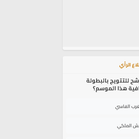
اع الرأي
شح للتتويج بالبطولة
افية هذا الموسم؟
غرب الفاسي
يش الملكي