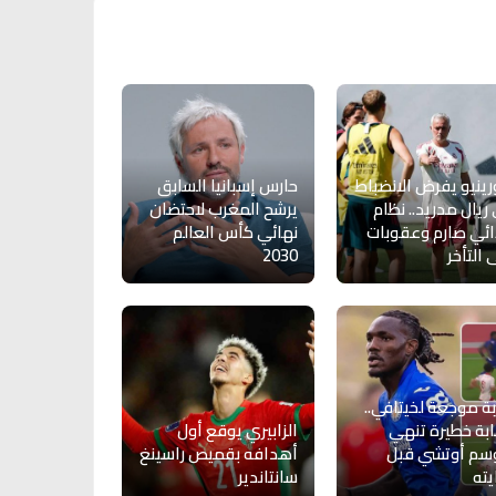
ينيو يفرض الانضباط
حارس إسبانيا السابق
ريال مدريد.. نظام
يرشح المغرب لاحتضان
ئي صارم وعقوبات
نهائي كأس العالم
 التأخر
2030
ة موجعة لخيتافي..
بة خطيرة تنهي
الزابيري يوقع أول
سم أوتشي قبل
أهدافه بقميص راسينغ
يته
سانتاندير