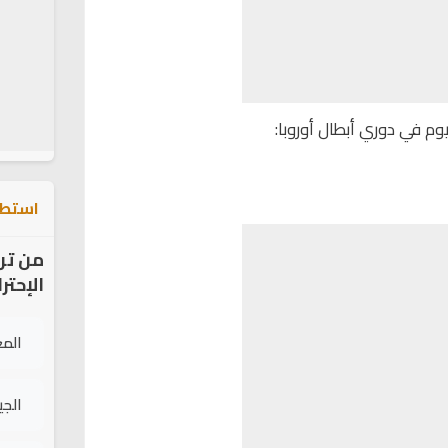
يوم في دوري أبطال أوروبا:
استطل
من تر
الإحتر
الم
الج