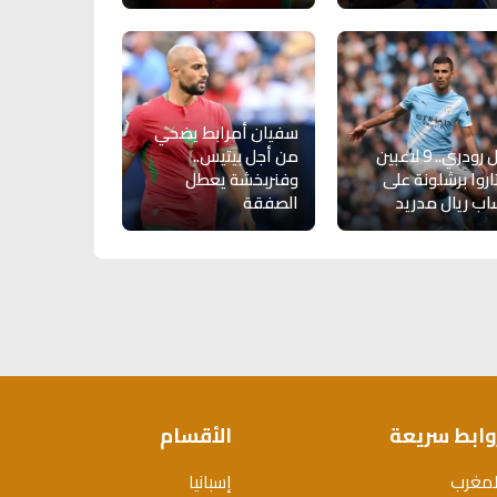
سفيان أمرابط يضحي
قبل رودري.. 9 لاعبين
من أجل بيتيس..
اروا برشلونة على
وفنربخشة يعطل
ب ريال مدريد
الصفقة
وابط سريعة
الأقسام
لمغرب
إسبانيا