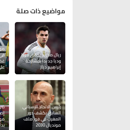
مواضيع ذات صلة
مور
ريال مدريد يحقق فوزا
في 
وديا جديدا بمشاركة
غذا
إبراهيم دياز
على
رئيس الاتحاد الإسباني
ضرب
السابق يكشف دور
إصا
المغرب في فوز ملف
مو
مونديال 2030
بدا