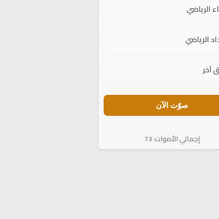
اء الرياضي
اد الرياضي
 آخر
صوّت الآن
إجمالي الأصوات: 73