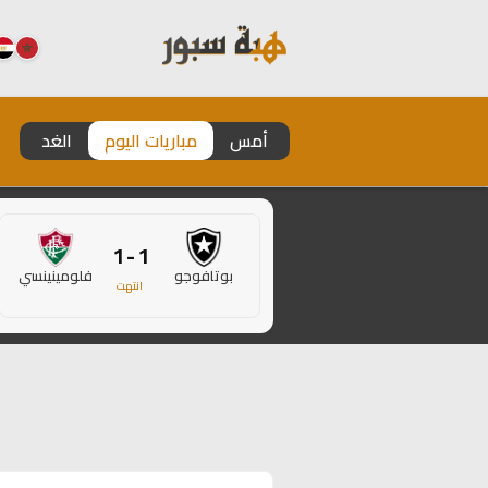
أمس
مباريات اليوم
الغد
1 - 1
بوتافوجو
فلومينينسي
انتهت