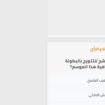
اع الرأي
شح للتتويج بالبطولة
افية هذا الموسم؟
غرب الفاسي
يش الملكي