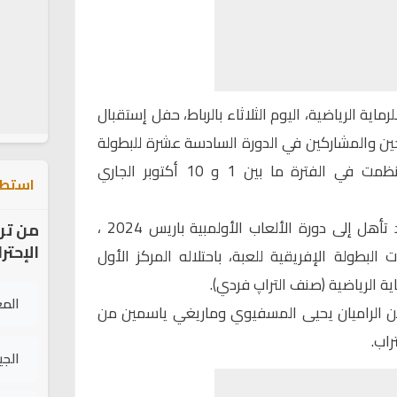
ماية الرياضية، اليوم الثلاثاء بالرباط، حفل إستقبال
جين والمشاركين في الدورة السادسة عشرة للبطولة
الإفريقية للرماية الرياضية التي نظمت في الفترة ما بين 1 و 10 أكتوبر الجاري
استطل
وكان المغربي إدريس حفاري، قد تأهل إلى دورة الألعاب الأولمبية باريس 2024 ،
من تر
الإحتر
البطولة الإفريقية للعبة، باحتلاله المركز الأول
اية الرياضية (صنف التراپ فردي).
الم
كن الراميان يحيى المسفيوي وماريغي ياسمين من
راب.
الج