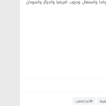
 ورواندا والسنغال وجنوب افريقيا والجزائر والسودان
غربية
#أخبار المغرب