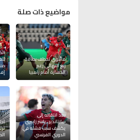
مواضيع ذات صلة
الم
مالاوي تخطف بطاقة
للف
ربع النهائي رغم
من
الخسارة أمام زامبيا
إفر
بعد انتقاله إلى
سانتاندير.. ياسر زابيري
اجت
يكشف سبب فشله في
ترت
الدوري الفرنسي
الم