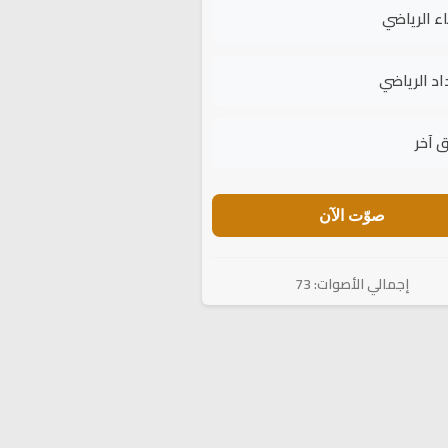
اء الرياضي
اد الرياضي
 آخر
صوّت الآن
إجمالي الأصوات: 73