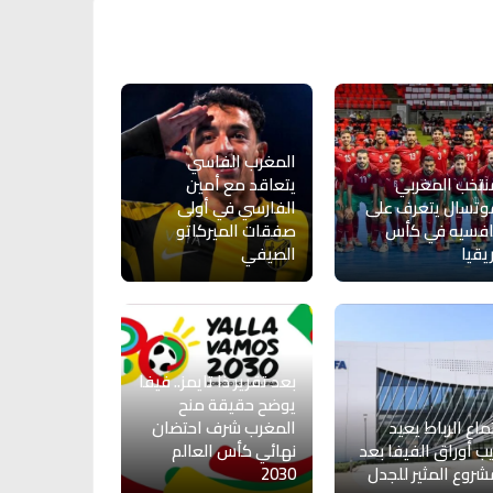
المغرب الفاسي
نتخب المغربي
يتعاقد مع أمين
وتسال يتعرف على
الفارسي في أولى
افسيه في كأس
صفقات الميركاتو
يقيا
الصيفي
بعد تقرير ذا تايمز.. فيفا
يوضح حقيقة منح
ماع الرباط يعيد
المغرب شرف احتضان
يب أوراق الفيفا بعد
نهائي كأس العالم
شروع المثير للجدل
2030