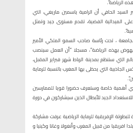
ه الرياضة”.
 السيد الحافي أن الرامية ياسمين ماريغي، التي
على الميدالية الفضية، تقدم مستوى جيد وتمثل
ية”.
جامعة ، تحت رئاسة صاحب السمو الملكي الأمير
لنهوض بهذه الرياضة”، مسجلا “أن العمل سينصب
 التي ستنظم بمدينة الرباط شهر فبراير المقبل،
كس الجاذبية التي يحظى بها المغرب بالنسبة للرماية
”.
سي أهمية خاصة وستعرف حضورا قويا للممارسين
لاستعداد الجيد للأبطال الذين سيشاركون في دورة
للبطولة الإفريقية للرماية الرياضية عرفت مشاركة
الي 250 راميا ورامية مثلوا 15 بلدا افريقيا من قبيل المغرب وأنغولا وغانا وكينيا و