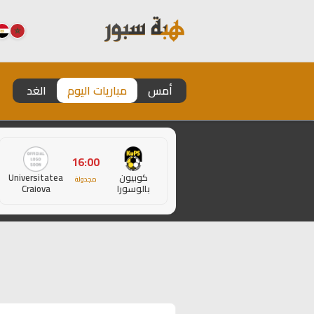
أمس
مباريات اليوم
الغد
16:00
كوبيون
Universitatea
مجدولة
بالوسورا
Craiova