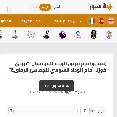
أمس
اليوم
الغد
كأس العالم 2026
الكرة المغربية
المحترف
(فيديو) نجم فريق الرجاء للفوتسال :”نهدي
فوزنا أمام الوداد السوسي للجماهير الرجاوية”
هبة سبورت TV
هيئة التحرير
07/10/2023 - 21h27
0
حجم الخط: