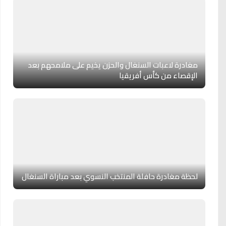
مغادرة لاعبات السنغال والحزن يخيم على ملامحهم بعد
الإقصاء من كأس أفريقيا
لحظة مغادرة حافلة المنتخب النسوي بعد مباراة السنغال