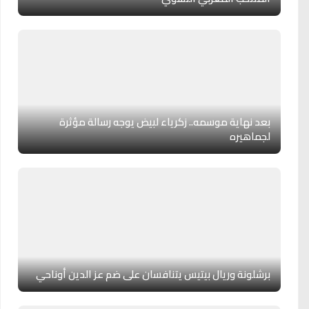
بعد نهاية موسمه.. زكرياء لبيض يوجه رسالة مؤثرة
لجماهيره
برشلونة وريال بيتيس يتنافسان على ضم عز الدين أوناحي