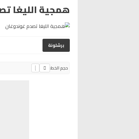
همجية الليغا تص
برشلونة
حجم الخط: