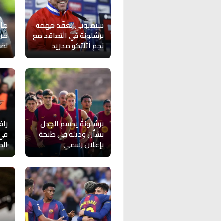
سيميوني يعقّد مهمة
مان
برشلونة في التعاقد مع
من 
نجم أتلتكو مدريد
لضم
برشلونة يحسم الجدل
راف
بشأن وديته في طنجة
في 
بإعلان رسمي
الم