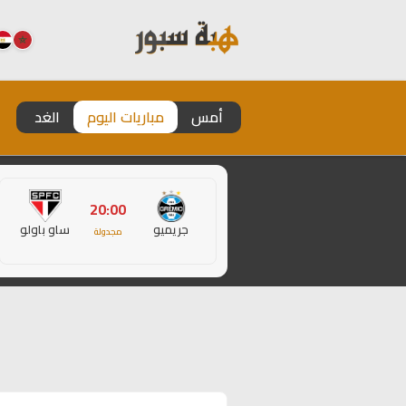
أمس
مباريات اليوم
الغد
20:00
جريميو
ساو باولو
مجدولة