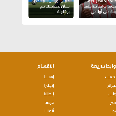
 تحديد سعر بيعه…
فيران توريس يثير الجدل
لونة يواجه منافسة
بشأن مستقبله مع
ة على أوناحي
برشلونة
وابط سريعة
الأقسام
لمغرب
إسبانيا
جزائر
إنجلترا
ونس
إيطاليا
صر
فرنسا
طر
ألمانيا