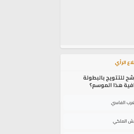
اع الرأي
شح للتتويج بالبطولة
افية هذا الموسم؟
غرب الفاسي
يش الملكي