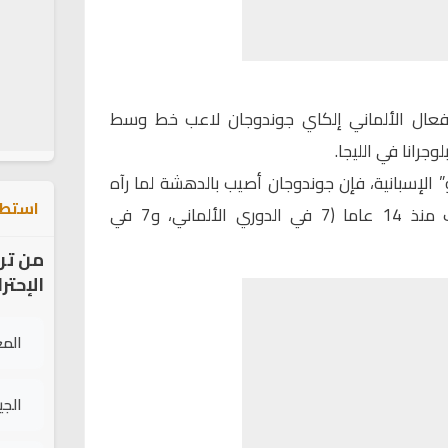
 أفعال الألماني إلكاي جوندوجان لاعب خط وسط
وجرانا في الليجا.
الإسبانية، فإن جوندوجان أصيب بالدهشة لما رآه
استطل
في الليجا، رغم أنه لاعب محترف منذ 14 عاما (7 في الدوري الألماني، و7 في
من تر
الإحتر
الم
الج