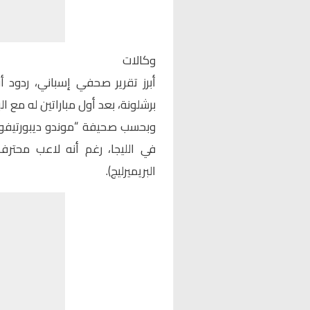
وكالات
أبرز تقرير صحفي إسباني، ردود
برشلونة، بعد أول مباراتين له مع البل
وبحسب صحيفة “موندو ديبورتيفو” 
البريميرليج).