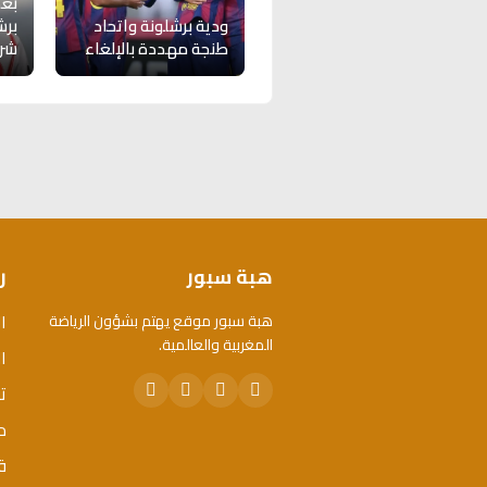
بعد
ودية برشلونة واتحاد
برش
طنجة مهددة بالإلغاء
شرس
هبة سبور
ر
ا
هبة سبور موقع يهتم بشؤون الرياضة
المغربية والعالمية.
ال
ت
م
ق