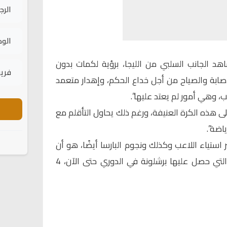
الرج
الود
د الجانب السلبي من الليجا، برؤية لكمات بدون
فريق
إصابة والصياح من أجل خداع الحكم، وإهدار متعمد
ب، وهي أمور لم يعتد عليها”.
ى هذه الكرة العنيفة، ورغم ذلك يحاول التأقلم مع
اضة”.
ثير استياء اللاعب وكذلك ونجوم البارسا أيضًا، هو أن
من بين البطاقات الصفراء الست التي حصل عليها برشلونة في الدوري حتى الآن، 4