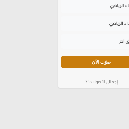
اء الرياضي
اد الرياضي
 آخر
صوّت الآن
إجمالي الأصوات: 73