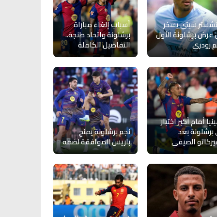
شستر سيتي يسخر
أسباب إلغاء مباراة
عرض برشلونة الأول
برشلونة واتحاد طنجة..
 رودري
التفاصيل الكاملة
ينيا أمام أكبر اختبار
برشلونة بعد
نجم برشلونة يمنح
يركاتو الصيفي
باريس الموافقة لضمه