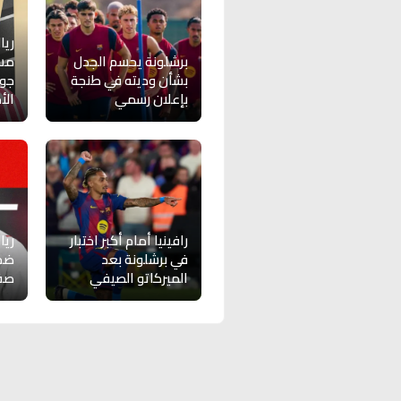
ريا
برشلونة يحسم الجدل
مس
بشأن وديته في طنجة
جون
بإعلان رسمي
الأ
رافينيا أمام أكبر اختبار
ريا
في برشلونة بعد
ضم 
الميركاتو الصيفي
صفق