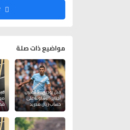
ت
مواضيع ذات صلة
قبل رودري.. 9 لاعبين
في
اختاروا برشلونة على
مع 
حساب ريال مدريد
مصير 00