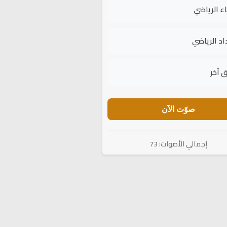
اء الرياضي
اد الرياضي
 آخر
صوّت الآن
إجمالي الأصوات: 73