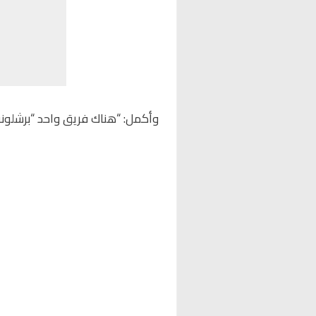
وأكمل: “هناك فريق واحد “برشلونة