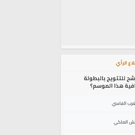
اع الرأي
شح للتتويج بالبطولة
افية هذا الموسم؟
غرب الفاسي
يش الملكي