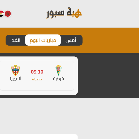
أمس
مباريات اليوم
الغد
09:30
قرطبة
ألميريا
مجدولة