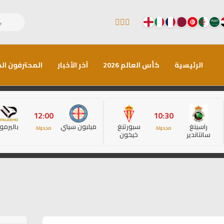
الرئيسية
كأس العالم 2026
آخر الأخبار
المحترفون الم
12:00
10:30
راسينغ
سبورتنغ
ميلبون سيتي
باليرمو
مجدولة
مجدولة
سانتاندير
خيخون