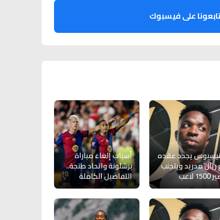
ابعونا على فيسبوك
نيسيوس يجدد عقده
أسباب إلغاء مباراة
ريال مدريد ويتجنب
برشلونة واتحاد طنجة..
15 لاعب
التفاصيل الكاملة