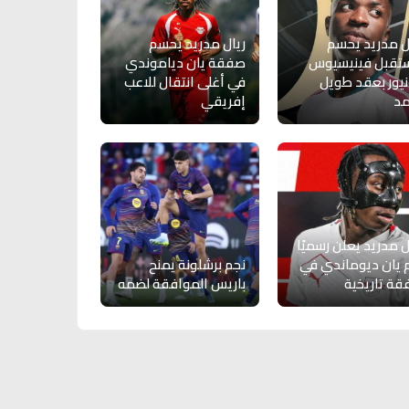
ل مدريد يحسم
ريال مدريد يحسم
تقبل فينيسيوس
صفقة يان دياموندي
يور بعقد طويل
في أغلى انتقال للاعب
مد
إفريقي
ل مدريد يعلن رسميًا
يان ديوماندي في
نجم برشلونة يمنح
ة تاريخية
باريس الموافقة لضمه