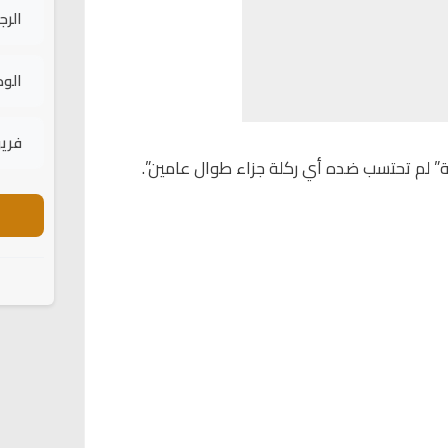
الرج
الود
فريق
” لم تحتسب ضده أي ركلة جزاء طوال عامين”.