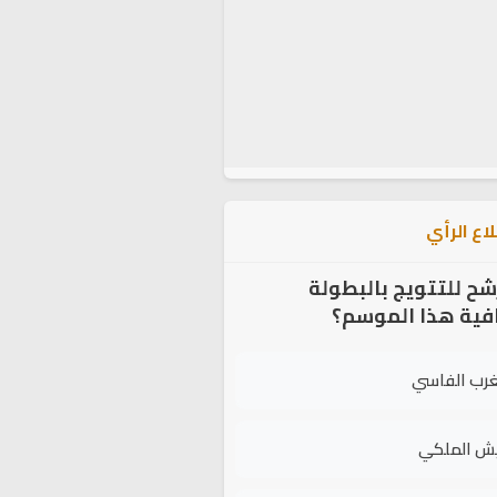
اع الرأي
شح للتتويج بالبطولة
افية هذا الموسم؟
غرب الفاسي
يش الملكي