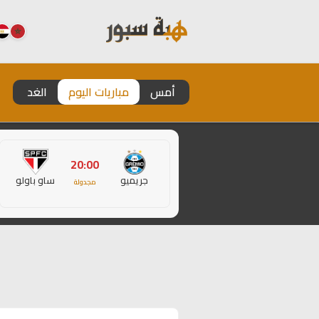
أمس
مباريات اليوم
الغد
20:00
جريميو
ساو باولو
مجدولة