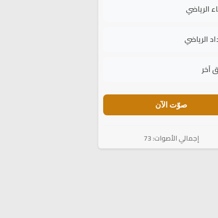
اء الرياضي
اد الرياضي
 آخر
صوّت الآن
إجمالي الأصوات: 73