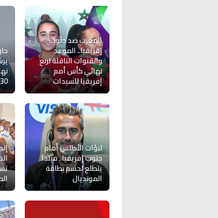
المغرب ضد جنوب
إفريقيا.. الموعد
حار
والقنوات الناقلة لربع
يرش
نهائي كأس أمم
نها
إفريقيا للسيدات
30
لبؤات الأطلس أمام
إنج
جنوب إفريقيا.. فيلدا
الك
يتطلع لحسم بطاقة
تسو
المونديال
الص