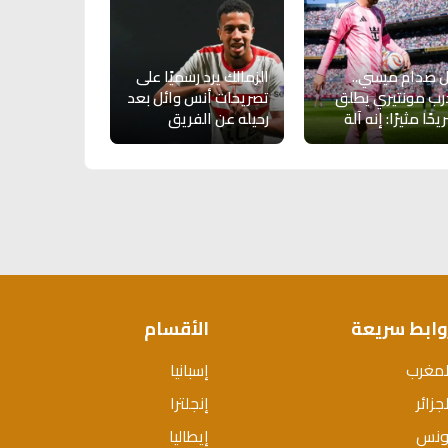
 صدام ميسي..
الزمالك يرد رسميًا على
ب مونتيري يطلق
تصريحات أنس وائل بعد
حًا مثيرًا: إنه آلة
رحيله عن الفريق
وابط سريعة
الأقسام
لمغرب
إسبانيا
جزائر
إنجلترا
ونس
إيطاليا