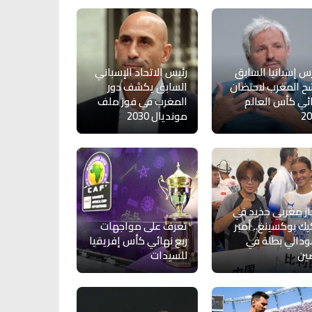
س إسبانيا السابق
رئيس الاتحاد الإسباني
ح المغرب لاحتضان
السابق يكشف دور
ئي كأس العالم
المغرب في فوز ملف
20
مونديال 2030
از مغربي جديد في
يك بوكسينغ.. أمبر
تعرف على مواجهات
دالي بطلة في
ربع نهائي كأس إفريقيا
ين
للسيدات