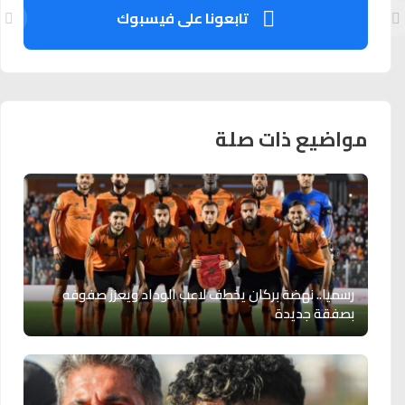
تابعونا على فيسبوك
مواضيع ذات صلة
رسميا.. نهضة بركان يخطف لاعب الوداد ويعزز صفوفه
بصفقة جديدة