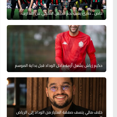
خاص .. طارئ يغيب نجم الجيش الملكي عن التداريب
حكيم زياش يشعل أزمة داخل الوداد قبل بداية الموسم
خلاف مالي ينسف صفقة المليار من الوداد إلى الرياض