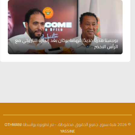
بوبيستا مدربًا جديدًا لنهضة بركان بعد إنجازه التاريخي مع
الرأس الاخضر
© 2026 هبة سبور. جميع الحقوق محفوظة. - تم تطويره بواسطة
OTHMANI
YASSINE