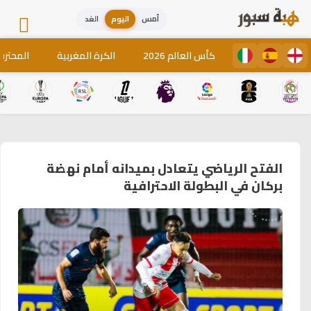
أمس
اليوم
الغد
كأس العالم 2026
الكرة المغربية
المحترف
الفتح الرياضي يتعادل بميدانه أمام نهضة
بركان في البطولة الاحترافية