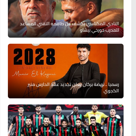
النادي المكناسي يكشف عن طاقمه التقني المساعد
للمدرب خورخي بيشاو
رسميا .. نهضة بركان يعلن تجديد عقد الحارس منير
الكجوي