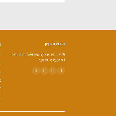
هبة سبور
ر
ا
هبة سبور موقع يهتم بشؤون الرياضة
المغربية والعالمية.
ال
ت
م
ق
ا