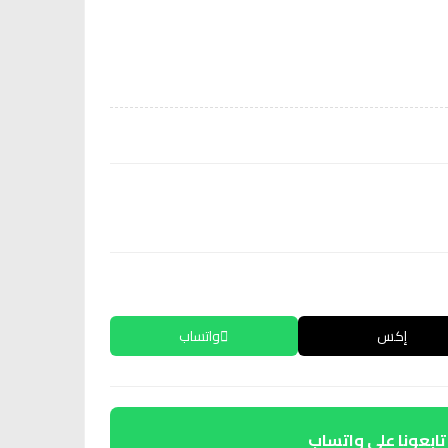
إكس
واتساب
تابعونا على واتساب