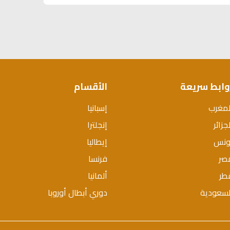
وابط سريعة
الأقسام
لمغرب
إسبانيا
جزائر
إنجلترا
ونس
إيطاليا
صر
فرنسا
طر
ألمانيا
لسعودية
دوري أبطال أوروبا