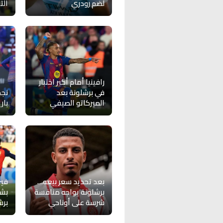
لضم رودري
الت
رافينيا أمام أكبر اختبار
في برشلونة بعد
نجم
الميركاتو الصيفي
بار
بعد تحديد سعر بيعه…
فير
برشلونة يواجه منافسة
بشأ
شرسة على أوناحي
برش