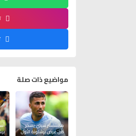
ت
ت
مواضيع ذات صلة
مانشستر سيتي يسخر
أسب
من عرض برشلونة الأول
برش