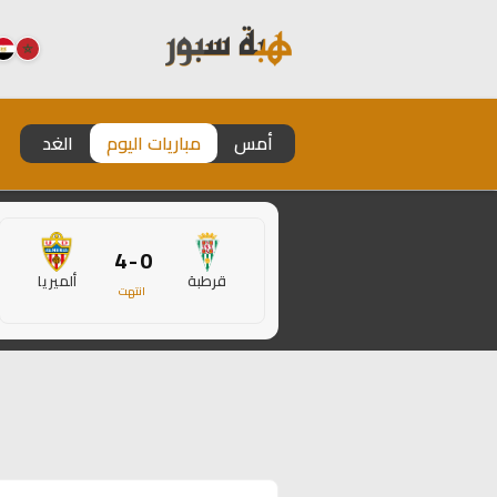
أمس
مباريات اليوم
الغد
0 - 4
قرطبة
ألميريا
انتهت