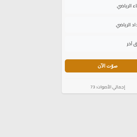
اء الرياضي
اد الرياضي
 آخر
صوّت الآن
إجمالي الأصوات: 73