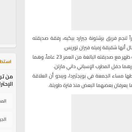
ً لنجم فريق برشلونة جيرارد بيكيه، رفقة صديقته
قال أنها شقيقة زميله فيران توريس.
ووفقاً للعديد من التقارير أن بيكيه ظهر مع صديقته البالغة من العمر 23 عاماً، وهما
استطل
هما حفل المطرب الإسباني داني مارتن.
اطها مساء الجمعة في بويجثيردا، ويبدو أن العلاقة
من تر
الإحتر
ما يعرفان بعضهما البعض منذ فترة طويلة.
الم
الج