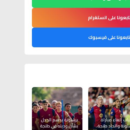
ابعونا على انستغرام
ابعونا على فيسبوك
اب إلغاء مباراة
برشلونة يحسم الجدل
لونة واتحاد طنجة..
بشأن وديته في طنجة