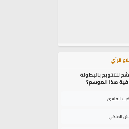
اع الرأي
شح للتتويج بالبطولة
افية هذا الموسم؟
غرب الفاسي
يش الملكي