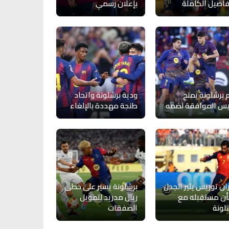
فاصيل الكاملة
بإعلان رسمي
 برشلونة يمنح
ودية برشلونة واتحاد
يس الموافقة لضمه
طنجة مهددة بالإلغاء
ان توريس يثير الجدل
برشلونة يسير على خطى
ن مستقبله مع
ريال مدريد لتمويل
لونة
الصفقات