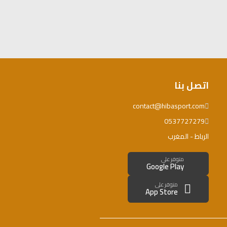
اتصل بنا
contact@hibasport.com
0537727279
الرباط - المغرب
متوفر على
Google Play
متوفر على
App Store