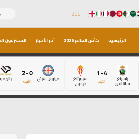
الرئيسية
كأس العالم 2026
آخر الأخبار
المحترفون الم
0 - 2
4 - 1
راسينغ
سبورتنغ
ميلبون سيتي
باليرمو
انتهت
انتهت
سانتاندير
خيخون