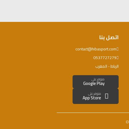
اتصل بنا
contact@hibasport.com
0537727279
الرباط - المغرب
متوفر على
Google Play
متوفر على
App Store
O