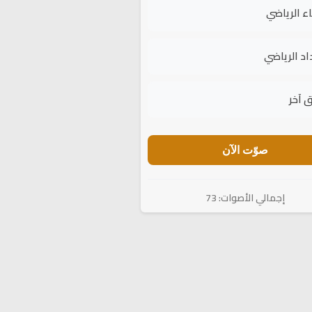
اء الرياضي
اد الرياضي
 آخر
صوّت الآن
إجمالي الأصوات: 73