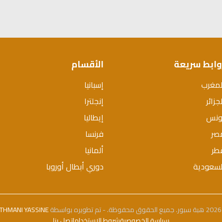
وابط سريعة
الأقسام
لمغرب
إسبانيا
جزائر
إنجلترا
ونس
إيطاليا
صر
فرنسا
طر
ألمانيا
لسعودية
دوري أبطال أوروبا
بواسطة
THMANI YASSINE
سياسة الخصوصية
شروط الاستخدام
اتصل بنا