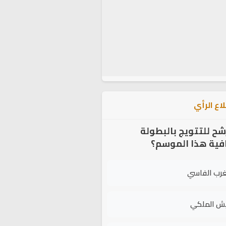
اع الرأي
شح للتتويج بالبطولة
افية هذا الموسم؟
غرب الفاسي
يش الملكي