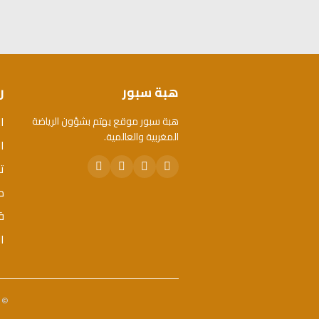
هبة سبور
ر
ا
هبة سبور موقع يهتم بشؤون الرياضة
المغربية والعالمية.
ال
ت
م
ق
ا
© 2026 هبة سبور. جميع الحقوق محفوظة. - تم تطويره 