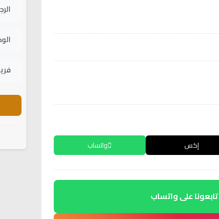
الرج
الود
فريق
إكس
واتساب
تابعونا على واتساب