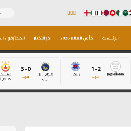
الرئيسية
كأس العالم 2026
آخر الأخبار
المحترفون الم
0 - 3
2 - 1
Jagiellonia
رينجرز
مكابي تل
سيسكا
انتهت
انتهت
أبيب
صوفيا