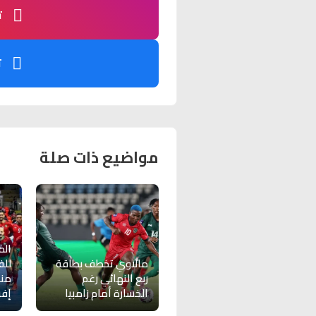
ت
ت
مواضيع ذات صلة
الم
مالاوي تخطف بطاقة
للف
ربع النهائي رغم
من
الخسارة أمام زامبيا
إفر