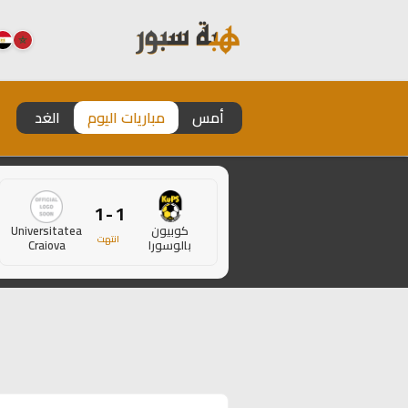
أمس
مباريات اليوم
الغد
1 - 1
كوبيون
Universitatea
انتهت
بالوسورا
Craiova