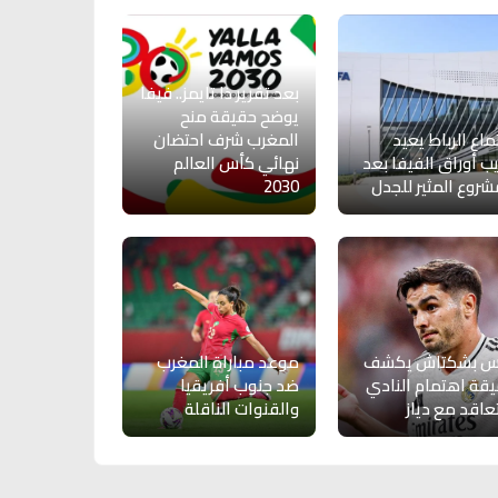
بعد تقرير ذا تايمز.. فيفا
يوضح حقيقة منح
ماع الرباط يعيد
المغرب شرف احتضان
يب أوراق الفيفا بعد
نهائي كأس العالم
شروع المثير للجدل
2030
يس بشكتاش يكشف
موعد مباراة المغرب
قة اهتمام النادي
ضد جنوب أفريقيا
تعاقد مع دياز
والقنوات الناقلة