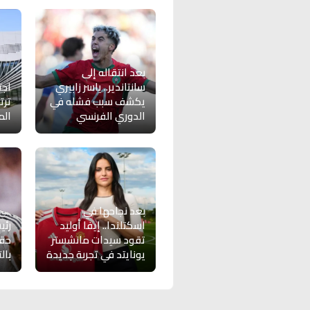
بعد انتقاله إلى
سانتاندير.. ياسر زابيري
اجت
يكشف سبب فشله في
ترت
الدوري الفرنسي
الم
بعد نجاحها في
اسكتلندا.. إيفا أوليد
رئ
تقود سيدات مانشستر
حقي
يونايتد في تجربة جديدة
بال