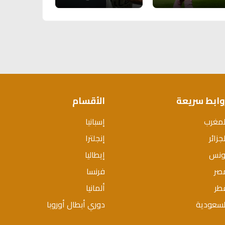
وابط سريعة
الأقسام
لمغرب
إسبانيا
جزائر
إنجلترا
ونس
إيطاليا
صر
فرنسا
طر
ألمانيا
لسعودية
دوري أبطال أوروبا