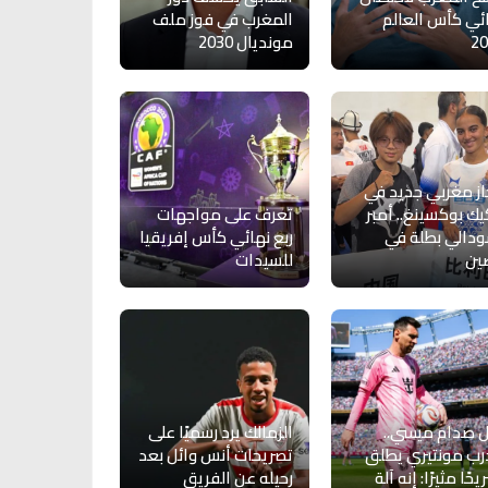
ئي كأس العالم
المغرب في فوز ملف
20
مونديال 2030
از مغربي جديد في
يك بوكسينغ.. أمبر
تعرف على مواجهات
دالي بطلة في
ربع نهائي كأس إفريقيا
ين
للسيدات
 صدام ميسي..
الزمالك يرد رسميًا على
ب مونتيري يطلق
تصريحات أنس وائل بعد
حًا مثيرًا: إنه آلة
رحيله عن الفريق