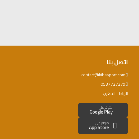
اتصل بنا
contact@hibasport.com
0537727279
الرباط - المغرب
متوفر على
Google Play
متوفر على
App Store