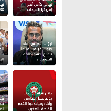
نهائي كأس أمم
نها
إفريقيا للسيدات
30
لبؤات الأطلس أمام
إنج
جنوب إفريقيا.. فيلدا
الك
يتطلع لحسم بطاقة
تسو
المونديال
الص
دليل تنظيمي جديد
يؤطر عمل مدارس
قبل
وأكاديميات كرة القدم
مدر
الخاصة بالمغرب
تصري