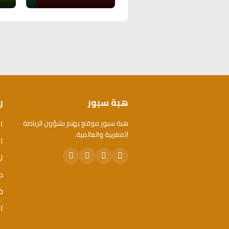
هبة سبور
ر
ا
هبة سبور موقع يهتم بشؤون الرياضة
المغربية والعالمية.
ال
ت
م
ق
ا