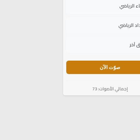
اء الرياضي
اد الرياضي
 آخر
صوّت الآن
إجمالي الأصوات: 73