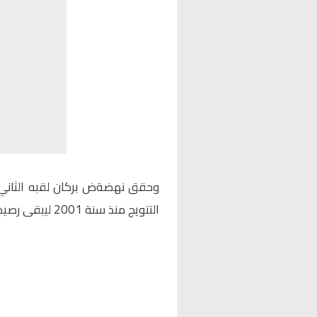
وحقق نهضةض بركان لقبه الثاني
التتويج منذ سنة 2001 ليبقى رصيده مجمد في 9 ألقاب .