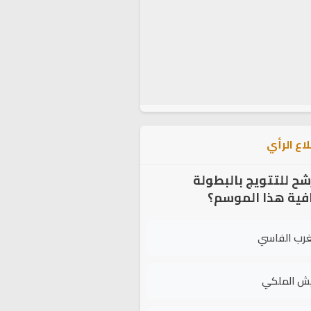
اع الرأي
شح للتتويج بالبطولة
افية هذا الموسم؟
غرب الفاسي
يش الملكي