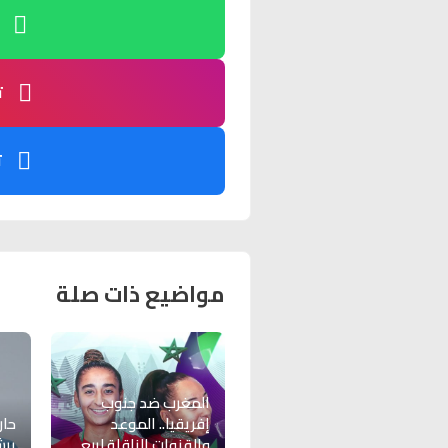
ت
ت
مواضيع ذات صلة
المغرب ضد جنوب
إفريقيا.. الموعد
حار
والقنوات الناقلة لربع
يرش