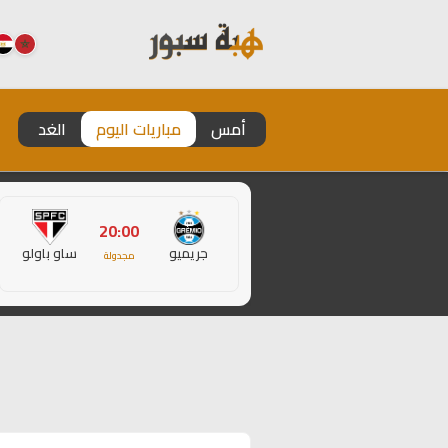
أمس
مباريات اليوم
الغد
20:00
جريميو
ساو باولو
مجدولة