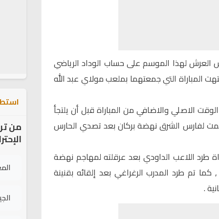
العرش لهذا الموسم على حساب الوداد الرياضي
يح بحصة 3-2 بعدما انتهت المباراة التي جمعتهما بملعب مولاي عبد الله
استطل
لوقت الاصلي والاضافي من المباراة قبل أن يلتجأ
بتسمت لفارس الشرق نهضة بركان بعد تصدي الحارس
من تر
الإحتر
راة طرد اللاعب الداودي بعد عرقلته لمهاجم نهضة
الم
 كما تم طرد المدرب الرغراغي بعد إلقائه بقنينة
ية .
الج