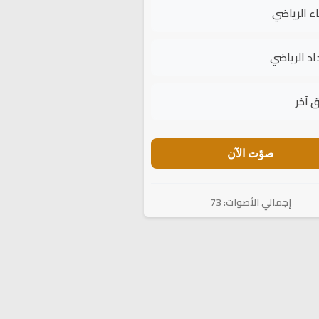
اء الرياضي
اد الرياضي
 آخر
صوّت الآن
إجمالي الأصوات: 73