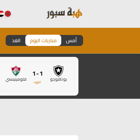
أمس
مباريات اليوم
الغد
1 - 1
بوتافوجو
فلومينينسي
انتهت