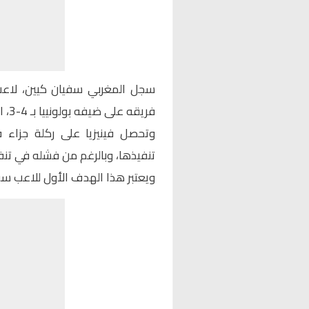
سجل المغربي سفيان كيين، لاعب و
فريقه على ضيفه بولونييا بـ 4-3، اليوم الأحد، لحساب الجولة 36 من الدوري الإيطالي.
تنفيذها، وبالرغم من فشله في تنفيذ
ويعتبر هذا الهدف الأول للاعب سف