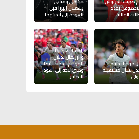
م صهيب الدريوش
حكيمي ومبابي
ندهوفن يحدد
يشعلان إيبيزا قبل
لبه المالية
العودة إلى أنديتهما
بلجيكا وهولندا
والبرتغال تدشن
ل موحيا يحسم
الموسم الجديد.. أنظار
دل بشأن مستقبله
وهبي تتجه إلى أسود
ولي
الاطلس