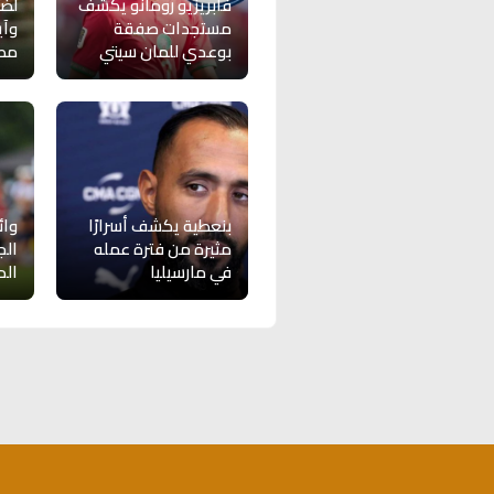
فابريزيو رومانو يكشف
لض
مستجدات صفقة
وآي
بوعدي للمان سيتي
مطا
بنعطية يكشف أسرارًا
وائ
مثيرة من فترة عمله
الج
في مارسيليا
الد