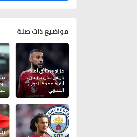
مواضيع ذات صلة
مزراوي يتألق أمام
باريس سان جيرمان..
مدي
أرقام مميزة للدولي
يرد
المغربي
عمر
رين