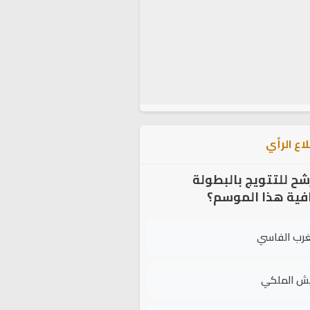
اع الرأي
شح للتتويج بالبطولة
افية هذا الموسم؟
غرب الفاسي
يش الملكي