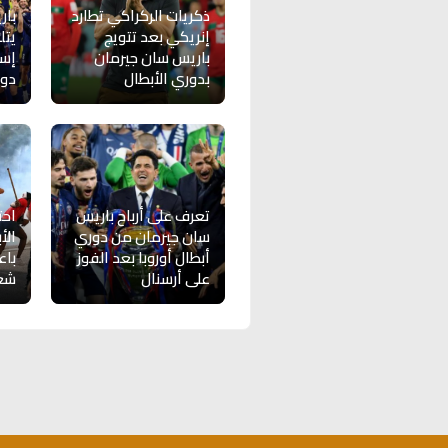
ذكريات الركراكي تطارد
بار
إنريكي بعد تتويج
يتل
باريس سان جيرمان
إسب
بدوري الأبطال
دور
تعرف على أرباح باريس
احت
سان جيرمان من دوري
الأ
أبطال أوروبا بعد الفوز
باع
على أرسنال
شغ