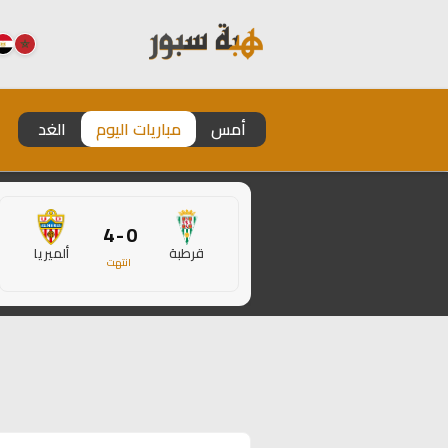
أمس
مباريات اليوم
الغد
0 - 4
قرطبة
ألميريا
انتهت