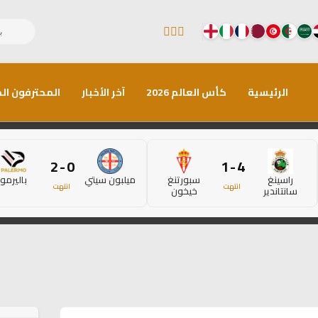
الرئيسية
كأس العالم 2026
آخر الأخبار
المحترفون الم
0 - 2
4 - 1
راسينغ
سبورتنغ
ميلبون سيتي
باليرمو
انتهت
انتهت
سانتاندير
خيخون