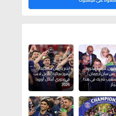
ابعونا على فيسبوك
رون: فرنسا فخورة
نجم باريس سانجرمان
ريس سان جيرمان..
يفوز بجائزة أفضل لاعب
مغرب شريك في هذا
في دوري أبطال أوروبا
جاز
2026