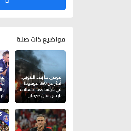
ت
مواضيع ذات صلة
فوضى ما بعد التتويج..
ماك
أكثر من 890 موقوفاً
ببا
في فرنسا بعد احتفالات
وال
باريس سان جيرمان
الإن