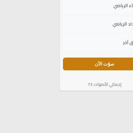
اء الرياضي
اد الرياضي
 آخر
صوّت الآن
إجمالي الأصوات: 73