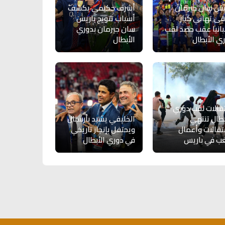
يس سان جيرمان
أشرف حكيمي يكشف
قى تهاني كبار
أسباب تتويج باريس
انيا عقب حصد لقب
سان جيرمان بدوري
ي الأبطال
الأبطال
فالات لقب دوري
بطال تنتهي
الخليفي يشيد بأرسنال
تقالات وأعمال
ويحتفل بإنجاز تاريخي
ب في باريس
في دوري الأبطال