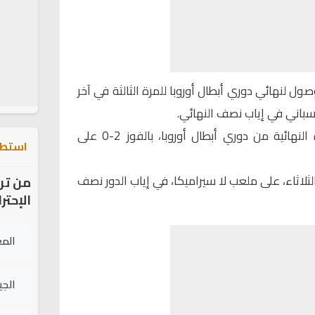
ول لنهائي دوري أبطال أوروبا للمرة الثالثة في آخر
ووضع ليفربول قدماً في المباراة النهائية من دوري أبطال أوروبا، بالفوز 2-0 على
استطل
لثلاثاء، على ملعب لا سيراميكا، في إياب الدور نصف
من تر
الإحتر
الم
الج