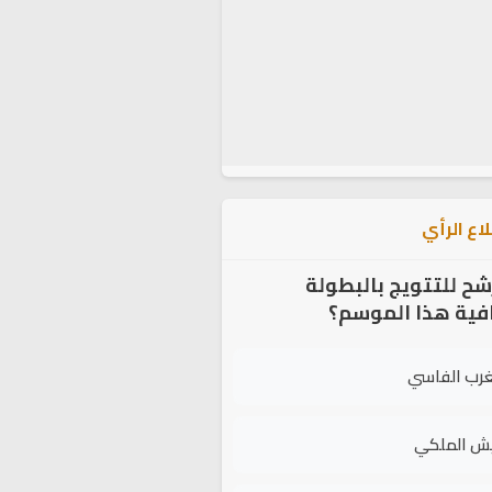
اع الرأي
شح للتتويج بالبطولة
افية هذا الموسم؟
غرب الفاسي
يش الملكي