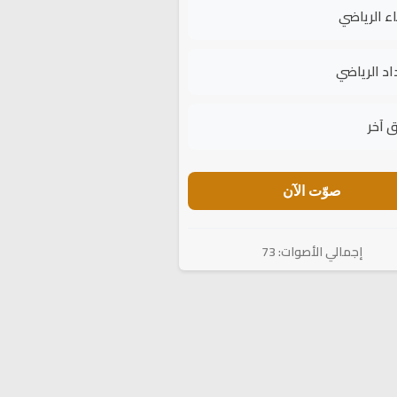
اء الرياضي
اد الرياضي
 آخر
صوّت الآن
إجمالي الأصوات: 73