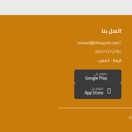
اتصل بنا
contact@hibasport.com
0537727279
الرباط - المغرب
متوفر على
Google Play
متوفر على
App Store
O