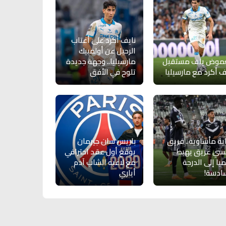
نايف أكرد على أعتاب
الرحيل عن أولمبيك
غموض يلف مستقبل
مارسيليا.. وجهة جديدة
ف أكرد مع مارسيليا
تلوح في الأفق
ية مأساوية.. فريق
باريس سان جيرمان
سي عريق يهبط
يوقع أول عقد احترافي
يا إلى الدرجة
مع لاعبه الشاب آدم
ادسة!
أياري