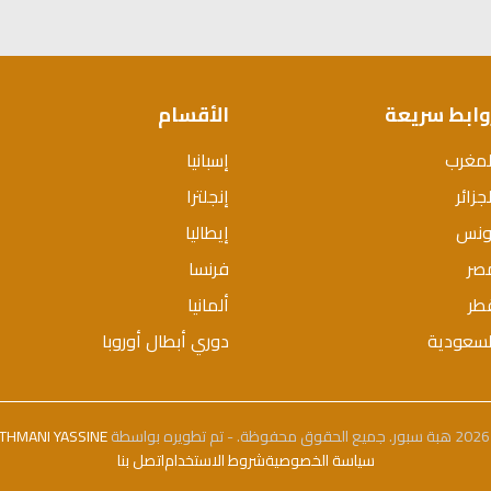
وابط سريعة
الأقسام
لمغرب
إسبانيا
جزائر
إنجلترا
ونس
إيطاليا
صر
فرنسا
طر
ألمانيا
لسعودية
دوري أبطال أوروبا
بواسطة
THMANI YASSINE
سياسة الخصوصية
شروط الاستخدام
اتصل بنا