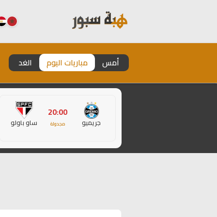
أمس
مباريات اليوم
الغد
20:00
جريميو
ساو باولو
مجدولة