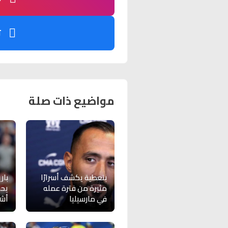
ت
مواضيع ذات صلة
بنعطية يكشف أسرارًا
بار
مثيرة من فترة عمله
يحد
في مارسيليا
أش