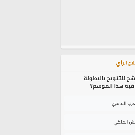
اع الرأي
شح للتتويج بالبطولة
افية هذا الموسم؟
غرب الفاسي
يش الملكي