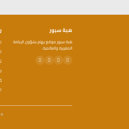
هبة سبور
ر
ا
هبة سبور موقع يهتم بشؤون الرياضة
المغربية والعالمية.
ال
ت
م
ق
ا
© 2026 هبة سبور. جميع الحقوق محفوظة. - تم تطويره 