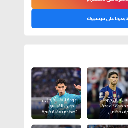
ابعونا على فيسبوك
يس سان جيرمان
عودة نايف أكرد إلى
د موعد عودة
الدوري الفرنسي
رف حكيمي
تصطدم بعقبة كبيرة