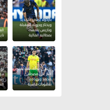
باركولا يرفض التجديد
ويختار وجهته المقبلة
وباريس يتمسك
ال
بمطالبه المالية
ناي
اختفى فجأة.. نانت يفتح
نها
النار على مصطفى
فرن
محمد ويهدده
رسم
بعقوبات قاسية
الس